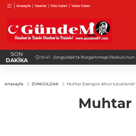
Anasayfa
Yazarlar
Foto Galeri
Video Galeri
SON
10:41 - Zonguldak'ta Rüzgarlımeşe İlkokulu'nun 
DAKİKA
gerçekleştirildi!
Anasayfa
ZONGULDAK
Muhtar Esengün Altun tutuklandı!
Muhtar 