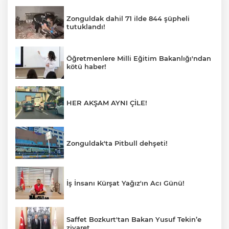
Zonguldak dahil 71 ilde 844 şüpheli
tutuklandı!
Öğretmenlere Milli Eğitim Bakanlığı'ndan
kötü haber!
HER AKŞAM AYNI ÇİLE!
Zonguldak'ta Pitbull dehşeti!
İş İnsanı Kürşat Yağız'ın Acı Günü!
Saffet Bozkurt'tan Bakan Yusuf Tekin’e
ziyaret