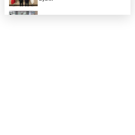
Hastane Afet Planları Uygulayıcı eğitimi
düzenlendi
Zonguldak'ta yaya geçidinde kadına
otomobil çarptı!
Patpat Devrildi: Sürücü Yaralandı
AK Parti'ye Kızılay'dan teşekkür ziyareti!