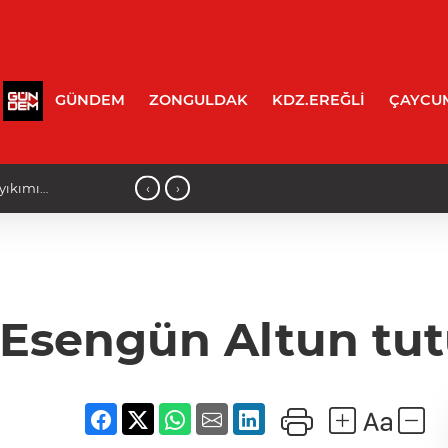
GÜNDEM
ZONGULDAK
KDZ.EREĞLİ
ÇAYCU
‹
›
yıkımı
10:35 - Oğuzhan Turhan: "Bu İmzanın
Esengün Altun tut