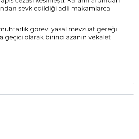
apis cezası kesinleşti. Kararın ardından
dından sevk edildiği adli makamlarca
 muhtarlık görevi yasal mevzuat gereği
 geçici olarak birinci azanın vekalet