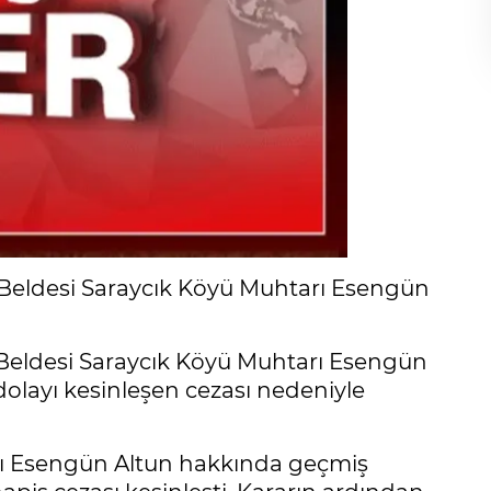
Beldesi Saraycık Köyü Muhtarı Esengün
Beldesi Saraycık Köyü Muhtarı Esengün
dolayı kesinleşen cezası nedeniyle
arı Esengün Altun hakkında geçmiş