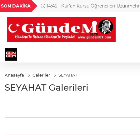
H
UYU
GEL
TND
BGN
SON DAKİKA
14:45 - Kur'an Kursu Öğrencileri Uzunmeh
33
1,1820
18,1981
16,2306
28,0626
Buluştu!
Anasayfa
Galeriler
SEYAHAT
SEYAHAT Galerileri