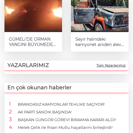
GÜMELi'DE ORMAN
Seyir halindeki
YANGINI BÜYÜMEDEN
kamyonet aniden alev
SÖNDÜRÜLDÜ!
aldı!
YAZARLARIMIZ
Tüm Yazarlarımız
En çok okunan haberler
BRANDASIZ KAMYONLAR TEHLİKE SAÇIYOR!
AK PARTİ SANDIK BAŞINDA!
BAŞKAN GÜNGÖR GÖREVİ BIRAKMA KARARI ALDI!
Melek Çelik ile İhsan Mutlu hayatlarını birleştirdi!