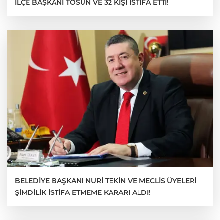
İLÇE BAŞKANI TOSUN VE 32 KİŞİ İSTİFA ETTİ!
BELEDİYE BAŞKANI NURİ TEKİN VE MECLİS ÜYELERİ
ŞİMDİLİK İSTİFA ETMEME KARARI ALDI!