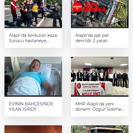
Alaplı'da korkutan kaza:
Alaplı’da pat pat
Sürücü hastaneye
devrildi: 2 yaralı
kaldırıldı
EVİNİN BAHÇESİNDE
MHP Alaplı'da yeni
YILAN ISIRDI!
dönem: Özgür Sökmen
güven tazeledi