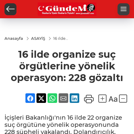
Anasayfa
ASAYİŞ
16 ilde
organize
suç
16 ilde organize suç
örgütlerine
yönelik
operasyon:
örgütlerine yönelik
228 gözaltı
operasyon: 228 gözaltı
İçişleri Bakanlığı'nın 16 ilde 22 organize
suç örgütüne yönelik operasyonunda
228 şüpheli yakalandı. Dolandırıcılık,