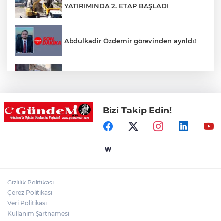
YATIRIMINDA 2. ETAP BAŞLADI
Abdulkadir Özdemir görevinden ayrıldı!
Rögara düşen kedi itfaiye ekibi
tarafından kurtarıldı
Bizi Takip Edin!
DÜZCE’DE YÜREKLERİ AĞIZLARA
GETİREN KAZA!
Devrekli milli sporcu'dan uluslararası
başarı
Gizlilik Politikası
Yol çalışmaları öncesi güzergâhlarda
Çerez Politikası
inceleme yapıldı!
Veri Politikası
Kullanım Şartnamesi