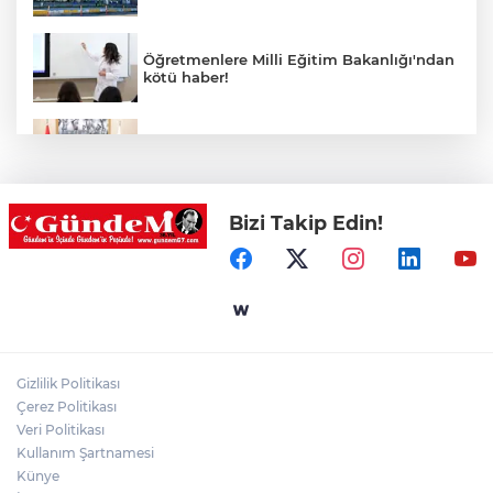
Öğretmenlere Milli Eğitim Bakanlığı'ndan
kötü haber!
Saffet Bozkurt'tan Bakan Yusuf Tekin’e
ziyaret
Bizi Takip Edin!
Hastane Afet Planları Uygulayıcı eğitimi
düzenlendi
Ülkü Ocakları Devrek'ten örnek sosyal
sorumluluk
Gizlilik Politikası
Zonguldak'ta yaya geçidinde kadına
Çerez Politikası
otomobil çarptı!
Veri Politikası
Kullanım Şartnamesi
Künye