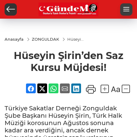
Anasayfa
ZONGULDAK
Hüseyin
Şirin’den
Saz
Hüseyin Şirin’den Saz
Kursu
Müjdesi!
Kursu Müjdesi!
Türkiye Sakatlar Derneği Zonguldak
Şube Başkanı Hüseyin Şirin, Türk Halk
Müziği korosunun Ağustos sonuna
kadar ara verdiğini, ancak dernek