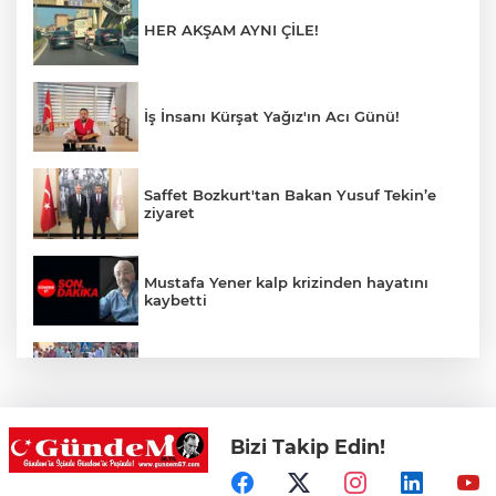
HER AKŞAM AYNI ÇİLE!
İş İnsanı Kürşat Yağız'ın Acı Günü!
Saffet Bozkurt'tan Bakan Yusuf Tekin’e
ziyaret
Mustafa Yener kalp krizinden hayatını
kaybetti
Zonguldak'ta yaya geçidinde kadına
otomobil çarptı!
Bizi Takip Edin!
Zonguldak'ta Rüzgarlımeşe İlkokulu'nun
yıkımı gerçekleştirildi!