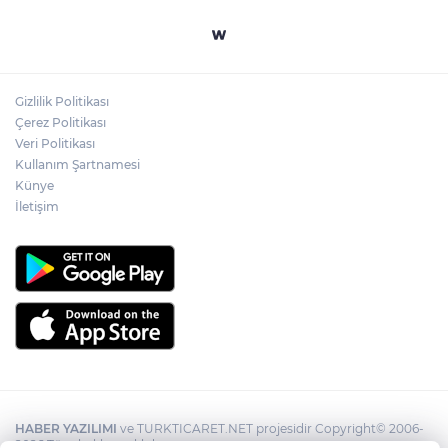
Mahalle sakinleri isyan etti!
Gizlilik Politikası
Kentte yol sorunu büyüyor: Vatandaşlar
Çerez Politikası
kalıcı çözüm bekliyor
Veri Politikası
Kullanım Şartnamesi
Künye
İletişim
HABER YAZILIMI
ve TURKTICARET.NET projesidir Copyright© 2006-
2026 Tüm hakları saklıdır.