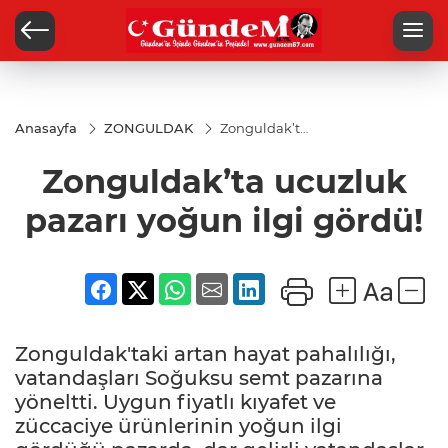
Anasayfa
ZONGULDAK
Zonguldak’ta
ucuzluk
pazarı yoğun
Zonguldak’ta ucuzluk
ilgi gördü!
pazarı yoğun ilgi gördü!
Zonguldak'taki artan hayat pahalılığı,
vatandaşları Soğuksu semt pazarına
yöneltti. Uygun fiyatlı kıyafet ve
züccaciye ürünlerinin yoğun ilgi