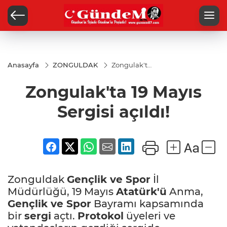
Anasayfa
ZONGULDAK
Zongulak'ta
19 Mayıs
Sergisi
Zongulak'ta 19 Mayıs
açıldı!
Sergisi açıldı!
Zonguldak
Gençlik ve Spor
İl
Müdürlüğü, 19 Mayıs
Atatürk'ü
Anma,
Gençlik ve Spor
Bayramı kapsamında
bir
sergi
açtı.
Protokol
üyeleri ve