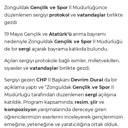
Zonguldak
Gençlik ve Spor
İl Müdürlüğünce
düzenlenen sergiyi
protokol
ve
vatandaşlar
birlikte
gezdi
19 Mayıs Gençlik ve
Atatürk’ü
anma bayramı
nedeniyle Zonguldak
Gençlik ve Spor
İl Müdürlüğü
de bir
sergi
açarak bayrama katkıda bulundu.
Açılan sergiyi protokole bağlı isimler, milletvekilleri,
siyasiler ve
vatandaşlar
birlikte gezdi.
Sergiyi gezen
CHP
İl Başkanı
Devrim Dural
da bir
açıklama yaptı ve “Zonguldak
Gençlik ve Spor
İl
Müdürlüğü tarafından düzenlenen
sergi
açılışına
katıldık. Program kapsamında;
resim
,
şiir
ve
kompozisyon
yarışmalarında dereceye giren
öğrencilerimizin eserlerini inceleyerek gençlerimizin
emeğine, yeteneğine ve yaratıcılığına ortak olduk.