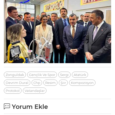
Zonguldak
Gençlik Ve Spor
Sergi
Atatürk
Devrim Dural
Chp
Resim
Şiir
Kompozisyon
Protokol
Vatandaşlar
Yorum Ekle