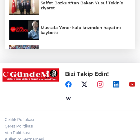
Saffet Bozkurt'tan Bakan Yusuf Tekin’e
ziyaret
Mustafa Yener kalp krizinden hayatını
kaybetti
Zonguldak'ta yaya geçidinde kadına
otomobil çarptı!
Bizi Takip Edin!
Zonguldak'ta Rüzgarlımeşe İlkokulu'nun
yıkımı gerçekleştirildi!
Mahalle sakinleri isyan etti!
Gizlilik Politikası
Kentte yol sorunu büyüyor: Vatandaşlar
Çerez Politikası
kalıcı çözüm bekliyor
Veri Politikası
Kullanım Şartnamesi