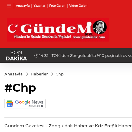
Anasayfa
Yazarlar
Foto Galeri
Video Galeri
SON
ı
14:15 - Kozlu'da acı olay: Evinde ölü bulundu!
DAKİKA
Anasayfa
Haberler
Chp
#Chp
Gündem Gazetesi - Zonguldak Haber ve Kdz.Ereğli Haberleri