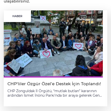
ulaşabilirsiniz.
HABER
CHP'liler Özgür Özel’e Destek İçin Toplandı!
CHP Zonguldak İl Örgütü, “mutlak butlan” kararının
ardından İsmet İnönü Parkı’nda bir araya gelerek Genel
Başkan Özgür Özel’e destek verdi. Cumhuriyet Halk
Partisi (CHP) Zonguldak İl Örgütü, son gelişmelerin
ardından eylemlerini sürdürdü. Partililer, İsmet İnönü