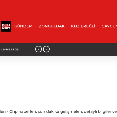
GÜNDEM
ZONGULDAK
KDZ.EREĞLİ
ÇAYCU
‹
›
14:05 - İncivez'de korkutan kaza: Mo
 - Chp haberleri, son dakika gelişmeleri, detaylı bilgiler v