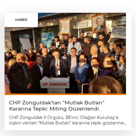
HABER
CHP Zonguldak’tan “Mutlak Butlan”
Kararına Tepki: Miting Düzenlendi
CHP Zonguldak İl Örgütü, 38’inci Olağan Kurultay’a
ilişkin verilen “Mutlak Butlan” kararına tepki göstermek
amacıyla il binası önünde miting gerçekleştirdi.
Cumhuriyet Halk Partisi (CHP) Zonguldak İl Örgütü,