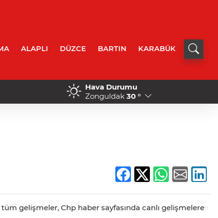
MA
ALAPLI
DÜZCE
BARTIN
KARABÜK
Hava Durumu
tokurye yaralandı
13:55 - Zonguldak’ta sıcak
Zonguldak
30 °
koştu!
e tüm gelişmeler, Chp haber sayfasında canlı gelişmelere