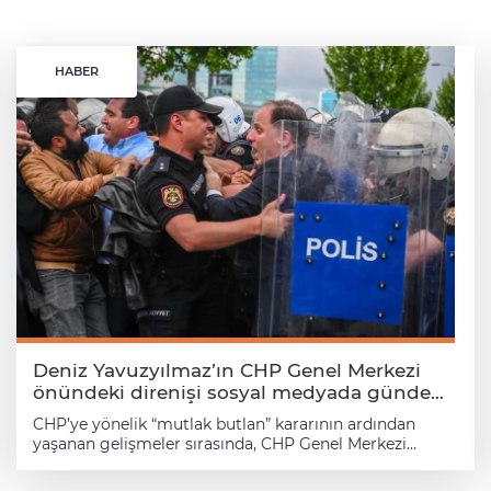
HABER
Deniz Yavuzyılmaz’ın CHP Genel Merkezi
önündeki direnişi sosyal medyada gündem
oldu!
CHP’ye yönelik “mutlak butlan” kararının ardından
yaşanan gelişmeler sırasında, CHP Genel Merkezi
önünde dikkat çeken isim CHP Zonguldak Milletvekili
Deniz Yavuzyılmaz oldu. Çevik kuvvet ekiplerinin CHP