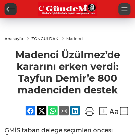
Anasayfa
ZONGULDAK
Madenci
Üzülmez’de
kararını
Madenci Üzülmez’de
erken verdi:
Tayfun
Demir’e 800
kararını erken verdi:
madenciden
destek
Tayfun Demir’e 800
madenciden destek
GMİS taban delege seçimleri öncesi