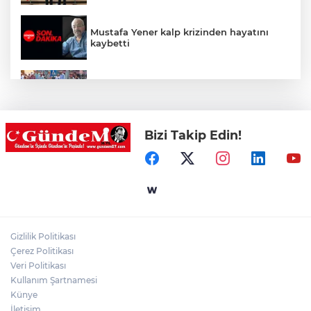
Mustafa Yener kalp krizinden hayatını
kaybetti
Zonguldak'ta yaya geçidinde kadına
otomobil çarptı!
Bizi Takip Edin!
Zonguldak'ta Rüzgarlımeşe İlkokulu'nun
yıkımı gerçekleştirildi!
Mahalle sakinleri isyan etti!
Gizlilik Politikası
Kentte yol sorunu büyüyor: Vatandaşlar
Çerez Politikası
kalıcı çözüm bekliyor
Veri Politikası
Kullanım Şartnamesi
Künye
İletişim