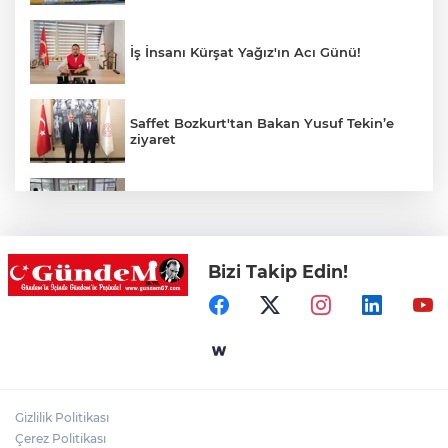
İş İnsanı Kürşat Yağız'ın Acı Günü!
Saffet Bozkurt'tan Bakan Yusuf Tekin’e
ziyaret
Hastane Afet Planları Uygulayıcı eğitimi
düzenlendi
Bizi Takip Edin!
Ülkü Ocakları Devrek'ten örnek sosyal
sorumluluk
Zonguldak'ta yaya geçidinde kadına
otomobil çarptı!
Gizlilik Politikası
Çerez Politikası
Patpat Devrildi: Sürücü Yaralandı