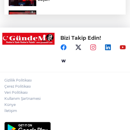
YENİ PARTİ EREĞLİ'DE ÇATLADI!
Bizi Takip Edin!
Yol çalışmaları öncesi güzergâhlarda
inceleme yapıldı!
Kilimli'de modern tesislerde yüzme
bilmeyen genç kalmayacak!
Gizlilik Politikası
Çerez Politikası
LGS yerleştirme sonuçları açıklandı!
Veri Politikası
Kullanım Şartnamesi
Künye
İletişim