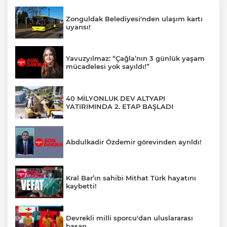
Zonguldak Belediyesi'nden ulaşım kartı
uyarısı!
Yavuzyılmaz: “Çağla’nın 3 günlük yaşam
mücadelesi yok sayıldı!”
40 MİLYONLUK DEV ALTYAPI
YATIRIMINDA 2. ETAP BAŞLADI
Abdulkadir Özdemir görevinden ayrıldı!
Kral Bar’ın sahibi Mithat Türk hayatını
kaybetti!
Devrekli milli sporcu'dan uluslararası
başarı