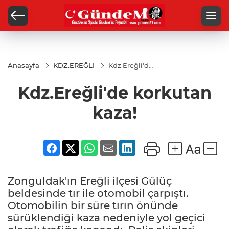
Anasayfa
KDZ.EREĞLİ
Kdz.Ereğli'de
korkutan
kaza!
Kdz.Ereğli'de korkutan
kaza!
Zonguldak'ın Ereğli ilçesi Gülüç
beldesinde tır ile otomobil çarpıştı.
Otomobilin bir süre tırın önünde
sürüklendiği kaza nedeniyle yol geçici