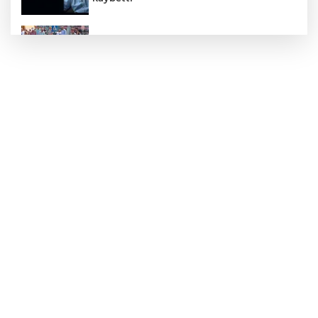
Zonguldak'ta yaya geçidinde kadına
otomobil çarptı!
Zonguldak'ta Rüzgarlımeşe İlkokulu'nun
yıkımı gerçekleştirildi!
Mahalle sakinleri isyan etti!
Kentte yol sorunu büyüyor: Vatandaşlar
kalıcı çözüm bekliyor