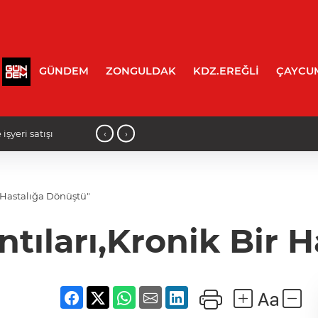
GÜNDEM
ZONGULDAK
KDZ.EREĞLİ
ÇAYCU
‹
›
14:15 - Kozlu'da acı olay: Evinde ölü bulundu!
r Hastalığa Dönüştü"
ntıları,Kronik Bir 