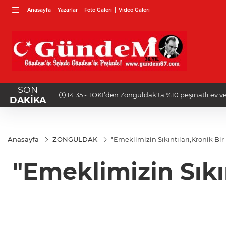
Anasayfa
Yazarlar
Foto Galeri
Video Galeri
SON
14:35 - TOKİ’den Zonguldak'ta %10 peşinatlı ev ve işyeri satışı
DAKİKA
Anasayfa
ZONGULDAK
"Emeklimizin Sıkıntıları,Kronik Bi
"Emeklimizin Sıkı