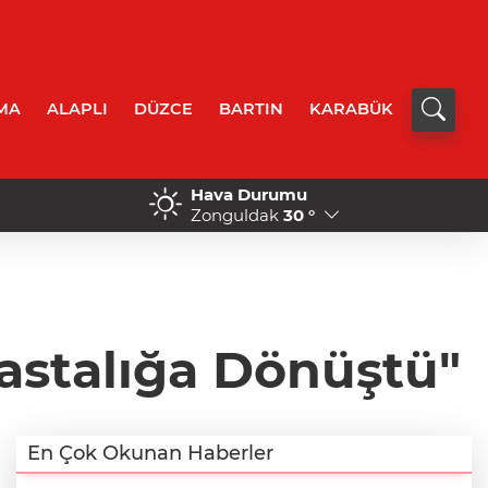
MA
ALAPLI
DÜZCE
BARTIN
KARABÜK
Hava Durumu
14:05 - İncivez'de korkutan kaza: Motokurye
Zonguldak
30 °
Hastalığa Dönüştü"
En Çok Okunan Haberler