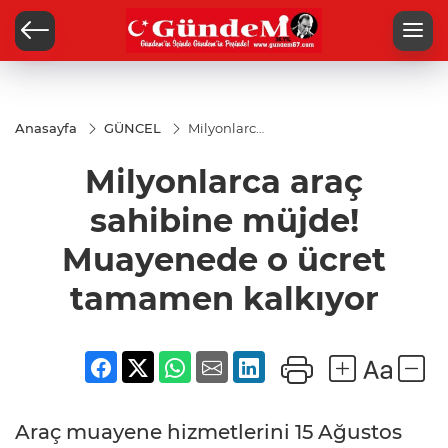
Anasayfa
GÜNCEL
Milyonlarca
araç
sahibine
Milyonlarca araç
müjde!
Muayenede
o ücret
sahibine müjde!
tamamen
kalkıyor
Muayenede o ücret
tamamen kalkıyor
Araç muayene hizmetlerini 15 Ağustos