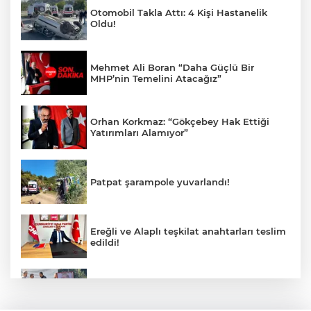
Otomobil Takla Attı: 4 Kişi Hastanelik
Oldu!
Mehmet Ali Boran “Daha Güçlü Bir
MHP’nin Temelini Atacağız”
Orhan Korkmaz: “Gökçebey Hak Ettiği
Yatırımları Alamıyor”
Patpat şarampole yuvarlandı!
Ereğli ve Alaplı teşkilat anahtarları teslim
edildi!
Cumhurbaşkanı Erdoğan’ın fotoğrafını
söküp indirdi!