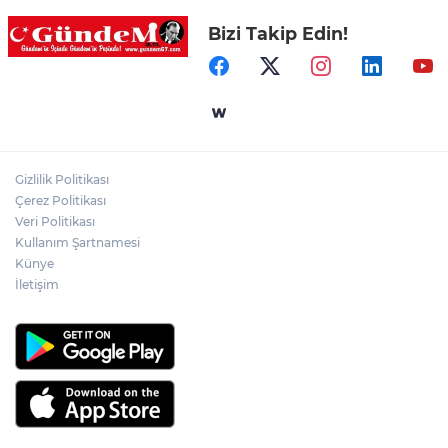
Bizi Takip Edin!
Merdivende baygın bulundu hayatını
kaybetti!
Bir anda alevlere teslim oldu!
Gizlilik Politikası
Feci kaza: 18 yaşındaki sürücü hayatını
Çerez Politikası
kaybetti
Veri Politikası
Kullanım Şartnamesi
Künye
İletişim