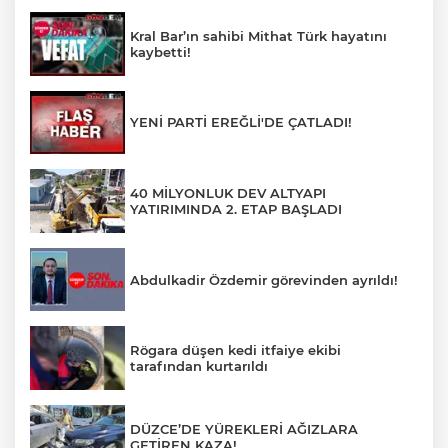
Kral Bar’ın sahibi Mithat Türk hayatını
kaybetti!
YENİ PARTİ EREĞLİ'DE ÇATLADI!
40 MİLYONLUK DEV ALTYAPI
YATIRIMINDA 2. ETAP BAŞLADI
Abdulkadir Özdemir görevinden ayrıldı!
Rögara düşen kedi itfaiye ekibi
tarafından kurtarıldı
DÜZCE’DE YÜREKLERİ AĞIZLARA
GETİREN KAZA!