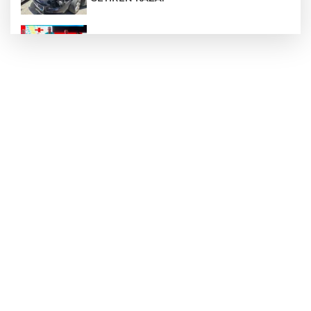
Devrekli milli sporcu'dan uluslararası
başarı
Ülkü Ocakları Devrek'ten örnek sosyal
sorumluluk
Yol çalışmaları öncesi güzergâhlarda
inceleme yapıldı!
Kilimli'de modern tesislerde yüzme
bilmeyen genç kalmayacak!