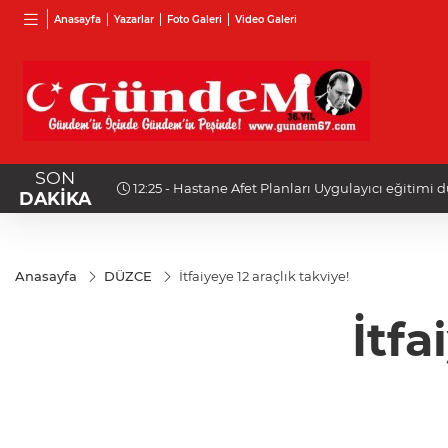
Anasayfa
Yazarlar
Foto Galeri
Video Galeri
SON
ahsis
12:25 - Hastane Afet Planları Uygulayıcı eğitimi
DAKİKA
Anasayfa
DÜZCE
İtfaiyeye 12 araçlık takviye!
İtfa