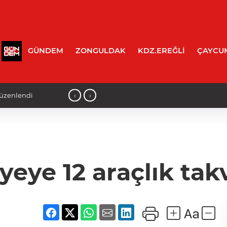
GÜNDEM
ZONGULDAK
KDZ.EREĞLİ
ÇAYCU
‹
›
 düzenlendi
11:35 - ALAPLI’DA GAZETECİLİK MES
İTİBAR ETMEYİN
iyeye 12 araçlık tak