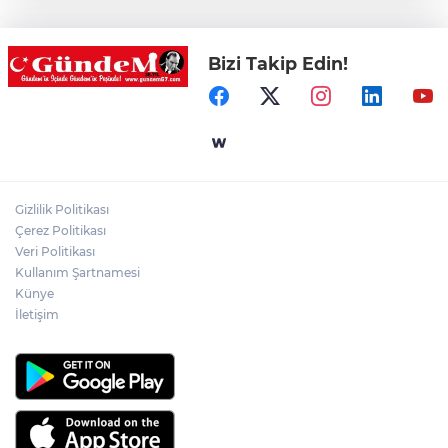
otomobil çarptı!
Bizi Takip Edin!
Zonguldak'ta Rüzgarlımeşe İlkokulu'nun
yıkımı gerçekleştirildi!
Mahalle sakinleri isyan etti!
Gizlilik Politikası
Kentte yol sorunu büyüyor: Vatandaşlar
Çerez Politikası
kalıcı çözüm bekliyor
Veri Politikası
Kullanım Şartnamesi
Künye
İletişim