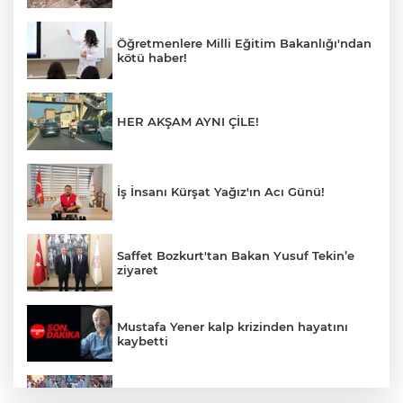
Öğretmenlere Milli Eğitim Bakanlığı'ndan
kötü haber!
HER AKŞAM AYNI ÇİLE!
İş İnsanı Kürşat Yağız'ın Acı Günü!
Saffet Bozkurt'tan Bakan Yusuf Tekin’e
ziyaret
Mustafa Yener kalp krizinden hayatını
kaybetti
Zonguldak'ta yaya geçidinde kadına