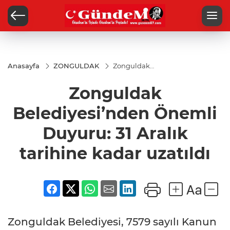
Anasayfa
ZONGULDAK
Zonguldak
Belediyesi’nden
Önemli Duyuru:
Zonguldak
31 Aralık
tarihine kadar
uzatıldı
Belediyesi’nden Önemli
Duyuru: 31 Aralık
tarihine kadar uzatıldı
Zonguldak Belediyesi, 7579 sayılı Kanun