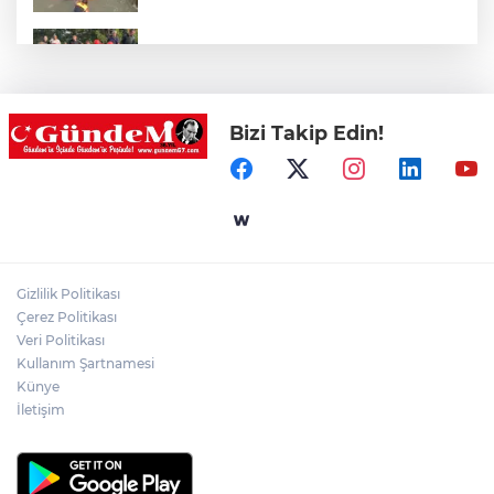
Kdz.Ereğli'de işçi servisi kaza yaptı!
Bizi Takip Edin!
Şaşırtmadı! Akaryakıta bir zam daha
geliyor!
Zonguldak'ta Denizde Can Pazarı: Suda
Kaybolan Şahıs Sahil Güvenlik Tarafından
Kurtarıldı!
Gizlilik Politikası
Çerez Politikası
Zincirleme kazada 4 araç birbirine girdi!
Veri Politikası
Kullanım Şartnamesi
Künye
İletişim