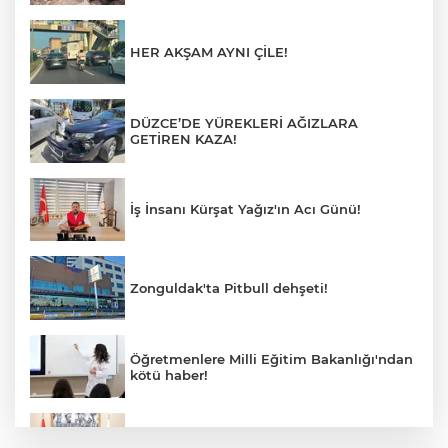
HER AKŞAM AYNI ÇİLE!
DÜZCE’DE YÜREKLERİ AĞIZLARA
GETİREN KAZA!
İş İnsanı Kürşat Yağız'ın Acı Günü!
Zonguldak'ta Pitbull dehşeti!
Öğretmenlere Milli Eğitim Bakanlığı'ndan
kötü haber!
Saffet Bozkurt'tan Bakan Yusuf Tekin’e