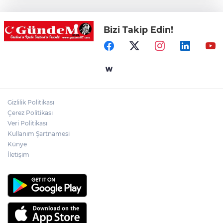
ziyaret
Bizi Takip Edin!
Hastane Afet Planları Uygulayıcı eğitimi
düzenlendi
Ülkü Ocakları Devrek'ten örnek sosyal
sorumluluk
Gizlilik Politikası
Zonguldak'ta yaya geçidinde kadına
Çerez Politikası
otomobil çarptı!
Veri Politikası
Kullanım Şartnamesi
Künye
İletişim