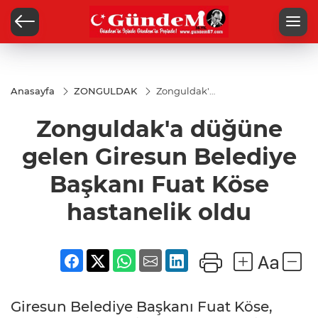
Anasayfa
ZONGULDAK
Zonguldak'a
düğüne
gelen
Zonguldak'a düğüne
Giresun
Belediye
Başkanı
gelen Giresun Belediye
Fuat Köse
hastanelik
Başkanı Fuat Köse
oldu
hastanelik oldu
Giresun Belediye Başkanı Fuat Köse,