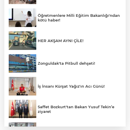
Öğretmenlere Milli Eğitim Bakanlığı'ndan
kötü haber!
HER AKŞAM AYNI ÇİLE!
Zonguldak'ta Pitbull dehşeti!
İş İnsanı Kürşat Yağız'ın Acı Günü!
Saffet Bozkurt'tan Bakan Yusuf Tekin’e
ziyaret
Hastane Afet Planları Uygulayıcı eğitimi