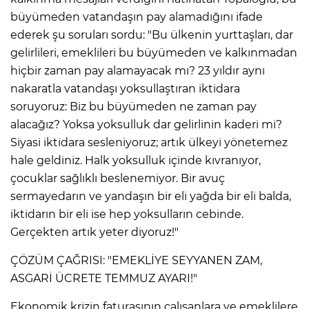
büyümeden vatandaşın pay alamadığını ifade
ederek şu soruları sordu: "Bu ülkenin yurttaşları, dar
gelirlileri, emeklileri bu büyümeden ve kalkınmadan
hiçbir zaman pay alamayacak mı? 23 yıldır aynı
nakaratla vatandaşı yoksullaştıran iktidara
soruyoruz: Biz bu büyümeden ne zaman pay
alacağız? Yoksa yoksulluk dar gelirlinin kaderi mi?
Siyasi iktidara sesleniyoruz; artık ülkeyi yönetemez
hale geldiniz. Halk yoksulluk içinde kıvranıyor,
çocuklar sağlıklı beslenemiyor. Bir avuç
sermayedarın ve yandaşın bir eli yağda bir eli balda,
iktidarın bir eli ise hep yoksulların cebinde.
Gerçekten artık yeter diyoruz!"
ÇÖZÜM ÇAĞRISI: "EMEKLİYE SEYYANEN ZAM,
ASGARİ ÜCRETE TEMMUZ AYARI!"
Ekonomik krizin faturasının çalışanlara ve emeklilere