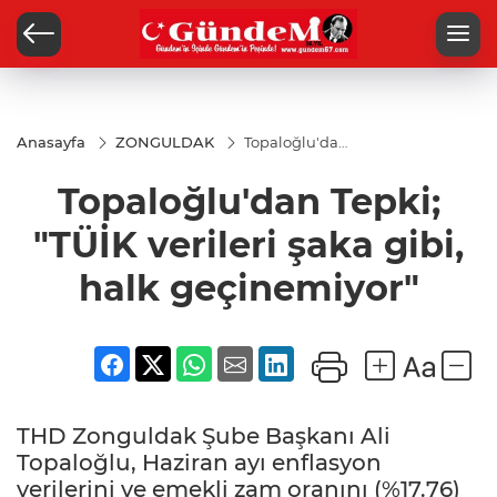
Anasayfa
ZONGULDAK
Topaloğlu'dan
Tepki; "TÜİK
verileri şaka
Topaloğlu'dan Tepki;
gibi, halk
geçinemiyor"
"TÜİK verileri şaka gibi,
halk geçinemiyor"
THD Zonguldak Şube Başkanı Ali
Topaloğlu, Haziran ayı enflasyon
verilerini ve emekli zam oranını (%17.76)