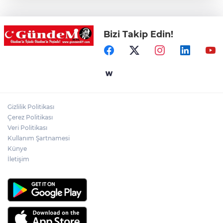
düzenlendi
Bizi Takip Edin!
Zonguldak'ta yaya geçidinde kadına
otomobil çarptı!
AK Parti'ye Kızılay'dan teşekkür ziyareti!
Gizlilik Politikası
Kentte yol sorunu büyüyor: Vatandaşlar
Çerez Politikası
kalıcı çözüm bekliyor
Veri Politikası
Kullanım Şartnamesi
Künye
İletişim