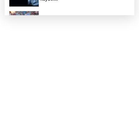
Zonguldak'ta yaya geçidinde kadına
otomobil çarptı!
Zonguldak'ta Rüzgarlımeşe İlkokulu'nun
yıkımı gerçekleştirildi!
Mahalle sakinleri isyan etti!
Kentte yol sorunu büyüyor: Vatandaşlar
kalıcı çözüm bekliyor