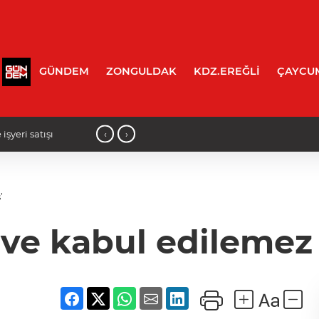
GÜNDEM
ZONGULDAK
KDZ.EREĞLİ
ÇAYCU
‹
›
işyeri satışı
14:15 - Kozlu'da acı olay: Evinde ölü 
’
 ve kabul edilemez 