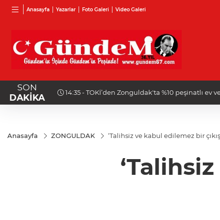
Anasayfa
Yazarlar
Foto Galeri
Video Galeri
SON
14:35 - TOKİ’den Zonguldak'ta %10 peşinatlı ev ve 
DAKİKA
Anasayfa
ZONGULDAK
‘Talihsiz ve kabul edilemez bir çıkış
‘Talihsiz