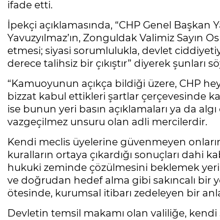
ifade etti.
İpekçi açıklamasında, “CHP Genel Başkan Ya
Yavuzyılmaz’ın, Zonguldak Valimiz Sayın O
etmesi; siyasi sorumlulukla, devlet ciddiy
derece talihsiz bir çıkıştır” diyerek şunları sö
“Kamuoyunun açıkça bildiği üzere, CHP heye
bizzat kabul ettikleri şartlar çerçevesinde kat
ise bunun yeri basın açıklamaları ya da algı
vazgeçilmez unsuru olan adli mercilerdir.
Kendi meclis üyelerine güvenmeyen onların 
kuralların ortaya çıkardığı sonuçları dahi
hukuki zeminde çözülmesini beklemek yerin
ve doğrudan hedef alma gibi sakıncalı bir y
ötesinde, kurumsal itibarı zedeleyen bir anl
Devletin temsil makamı olan valiliğe, kendi