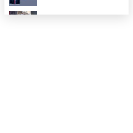
Rögara düşen kedi itfaiye ekibi
tarafından kurtarıldı
DÜZCE’DE YÜREKLERİ AĞIZLARA
GETİREN KAZA!
Devrekli milli sporcu'dan uluslararası
başarı
Yol çalışmaları öncesi güzergâhlarda
inceleme yapıldı!