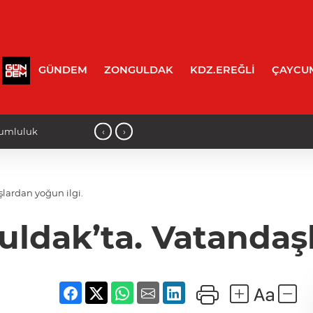
GÜNDEM
ZONGULDAK
KDZ.EREĞLİ
ÇAYCU
‹
›
betti!
10:10 - BEUN'lu akademisyen ve öğre
lardan yoğun ilgi.
ldak’ta. Vatandaşl