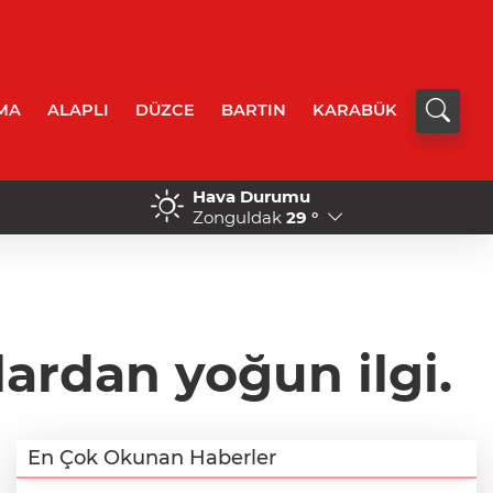
MA
ALAPLI
DÜZCE
BARTIN
KARABÜK
Hava Durumu
ncilerin buluşuna patent
00:01 - DÜZCE’DE YÜREK
Zonguldak
29 °
ardan yoğun ilgi.
En Çok Okunan Haberler