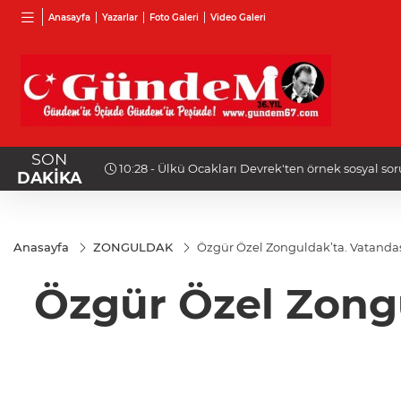
Anasayfa
Yazarlar
Foto Galeri
Video Galeri
SON
10:18 - Otogar çalışanı Sezgin Duran hayatını kay
DAKİKA
Anasayfa
ZONGULDAK
Özgür Özel Zonguldak’ta. Vatandaş
Özgür Özel Zongu