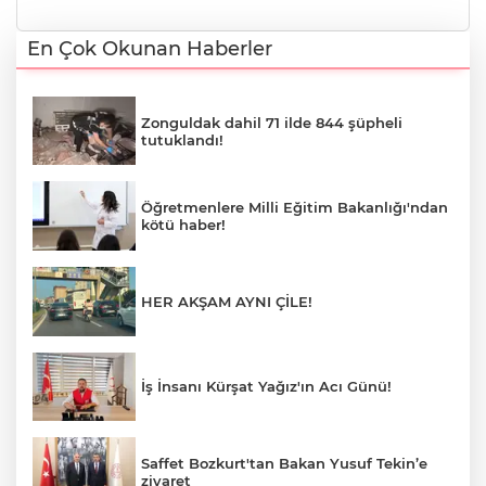
En Çok Okunan Haberler
Zonguldak dahil 71 ilde 844 şüpheli
tutuklandı!
Öğretmenlere Milli Eğitim Bakanlığı'ndan
kötü haber!
HER AKŞAM AYNI ÇİLE!
İş İnsanı Kürşat Yağız'ın Acı Günü!
Saffet Bozkurt'tan Bakan Yusuf Tekin’e
ziyaret