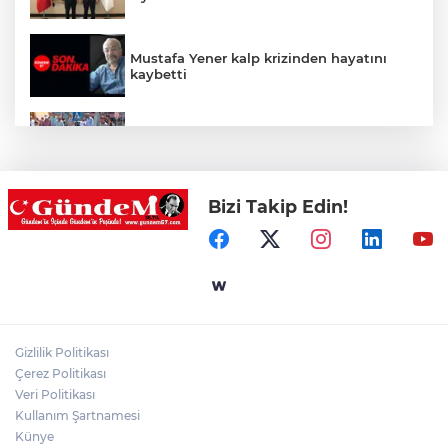
Mustafa Yener kalp krizinden hayatını
kaybetti
Zonguldak'ta yaya geçidinde kadına
otomobil çarptı!
Bizi Takip Edin!
Zonguldak'ta Rüzgarlımeşe İlkokulu'nun
yıkımı gerçekleştirildi!
Mahalle sakinleri isyan etti!
Gizlilik Politikası
Kentte yol sorunu büyüyor: Vatandaşlar
Çerez Politikası
kalıcı çözüm bekliyor
Veri Politikası
Kullanım Şartnamesi
Künye