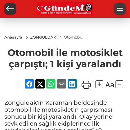
Anasayfa
ZONGULDAK
Otomobil
ile
motosiklet
Otomobil ile motosiklet
çarpıştı; 1
kişi
yaralandı
çarpıştı; 1 kişi yaralandı
Zonguldak'ın Karaman beldesinde
otomobil ile motosikletin çarpışması
sonucu bir kişi yaralandı. Olay yerine
sevk edilen sağlık ekiplerince ilk