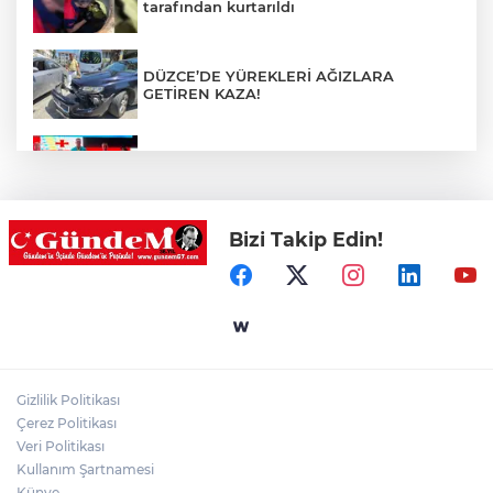
tarafından kurtarıldı
DÜZCE’DE YÜREKLERİ AĞIZLARA
GETİREN KAZA!
Devrekli milli sporcu'dan uluslararası
başarı
Bizi Takip Edin!
Ülkü Ocakları Devrek'ten örnek sosyal
sorumluluk
Yol çalışmaları öncesi güzergâhlarda
inceleme yapıldı!
Gizlilik Politikası
Kilimli'de modern tesislerde yüzme
Çerez Politikası
bilmeyen genç kalmayacak!
Veri Politikası
Kullanım Şartnamesi
Künye