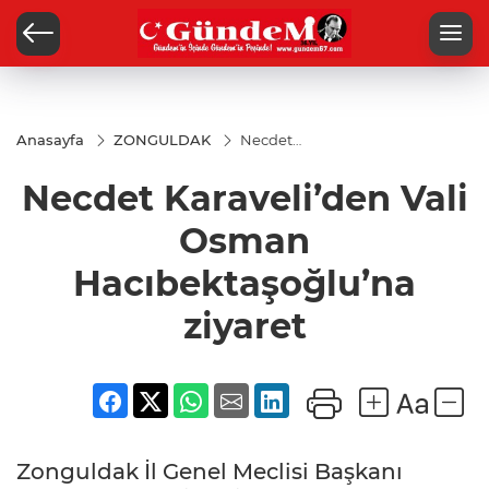
Anasayfa
ZONGULDAK
Necdet
Karaveli’den Vali
Osman
Necdet Karaveli’den Vali
Hacıbektaşoğlu’na
ziyaret
Osman
Hacıbektaşoğlu’na
ziyaret
Zonguldak İl Genel Meclisi Başkanı