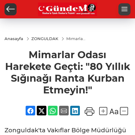
Anasayfa
ZONGULDAK
Mimarlar
Odası
Harekete
Mimarlar Odası
Geçti: "80
Yıllık
Sığınağı
Harekete Geçti: "80 Yıllık
Ranta
Kurban
Sığınağı Ranta Kurban
Etmeyin!"
Etmeyin!"
Zonguldak'ta Vakıflar Bölge Müdürlüğü