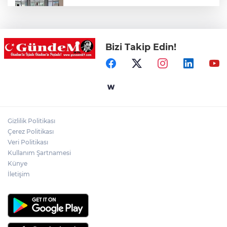
Hastane Afet Planları Uygulayıcı eğitimi
düzenlendi
Bizi Takip Edin!
Zonguldak'ta yaya geçidinde kadına
otomobil çarptı!
AK Parti'ye Kızılay'dan teşekkür ziyareti!
Gizlilik Politikası
Kentte yol sorunu büyüyor: Vatandaşlar
Çerez Politikası
kalıcı çözüm bekliyor
Veri Politikası
Kullanım Şartnamesi
Künye
İletişim