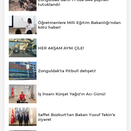
tutuklandı!
Öğretmenlere Milli Eğitim Bakanlığı'ndan
kötü haber!
HER AKŞAM AYNI ÇİLE!
Zonguldak'ta Pitbull dehşeti!
İş İnsanı Kürşat Yağız'ın Acı Günü!
Saffet Bozkurt'tan Bakan Yusuf Tekin’e
ziyaret