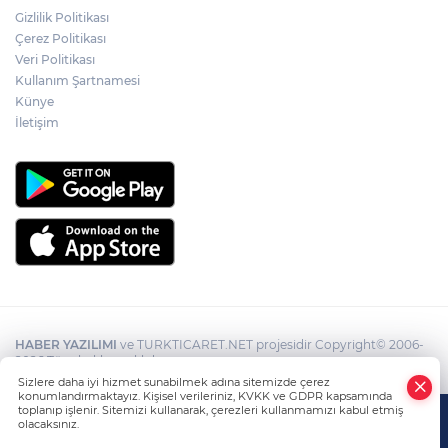
Gizlilik Politikası
Ülkü Ocakları Devrek'ten örnek sosyal
Çerez Politikası
sorumluluk
Veri Politikası
Kullanım Şartnamesi
Künye
İletişim
HABER YAZILIMI
ve TURKTICARET.NET projesidir Copyright© 2006-
2026 Tüm hakları saklıdır.
Sizlere daha iyi hizmet sunabilmek adına sitemizde çerez
konumlandırmaktayız. Kişisel verileriniz, KVKK ve GDPR kapsamında
toplanıp işlenir. Sitemizi kullanarak, çerezleri kullanmamızı kabul etmiş
olacaksınız.
Anasayfa
Haber Ara
Yazarlar