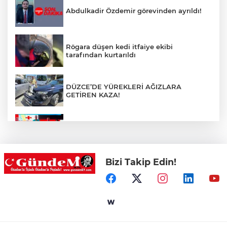
Abdulkadir Özdemir görevinden ayrıldı!
Rögara düşen kedi itfaiye ekibi
tarafından kurtarıldı
DÜZCE’DE YÜREKLERİ AĞIZLARA
GETİREN KAZA!
Devrekli milli sporcu'dan uluslararası
başarı
Bizi Takip Edin!
Zonguldak'ta Pitbull dehşeti!
Hastane Afet Planları Uygulayıcı eğitimi
düzenlendi