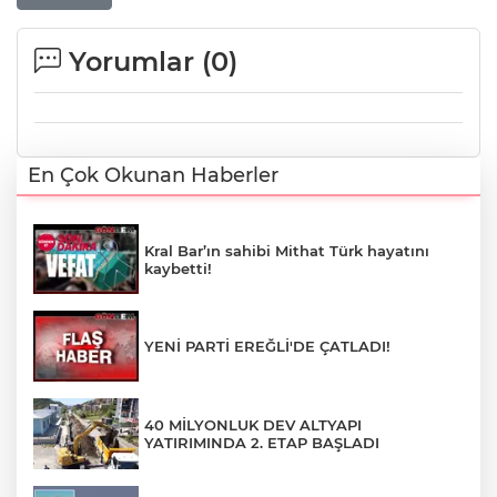
Yorumlar (
0
)
En Çok Okunan Haberler
Kral Bar’ın sahibi Mithat Türk hayatını
kaybetti!
YENİ PARTİ EREĞLİ'DE ÇATLADI!
40 MİLYONLUK DEV ALTYAPI
YATIRIMINDA 2. ETAP BAŞLADI