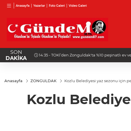
Anasayfa
Yazarlar
Foto Galeri
Video Galeri
SON
14:35 - TOKİ’den Zonguldak'ta %10 peşinatlı ev ve 
DAKİKA
Anasayfa
ZONGULDAK
Kozlu Belediyesi yaz sezonu için p
Kozlu Belediye