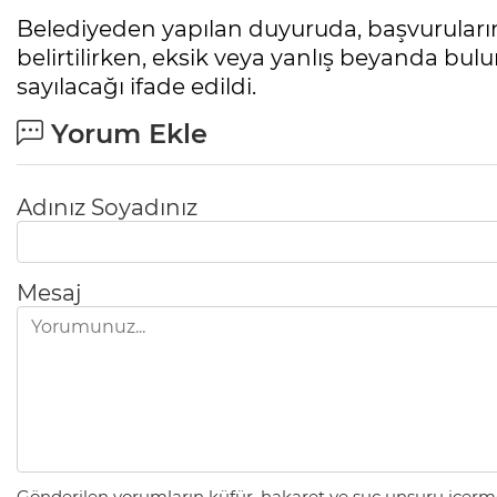
Belediyeden yapılan duyuruda, başvuruların
belirtilirken, eksik veya yanlış beyanda bul
sayılacağı ifade edildi.
Yorum Ekle
Adınız Soyadınız
Mesaj
Gönderilen yorumların küfür, hakaret ve suç unsuru içerme