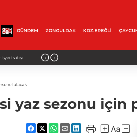
GÜNDEM
ZONGULDAK
KDZ.EREĞLİ
ÇAYCU
‹
›
işyeri satışı
14:15 - Kozlu'da acı olay: Evinde ölü 
ersonel alacak
si yaz sezonu için 