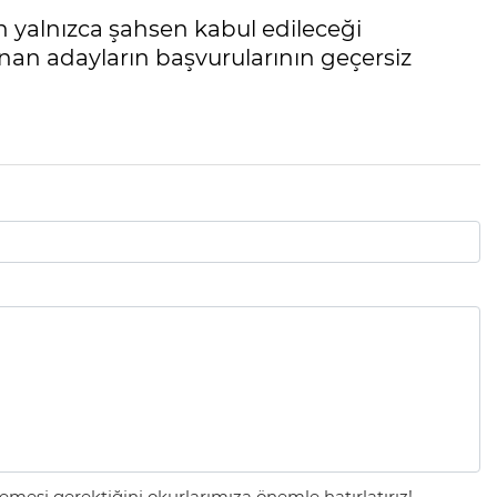
 yalnızca şahsen kabul edileceği
unan adayların başvurularının geçersiz
mesi gerektiğini okurlarımıza önemle hatırlatırız!