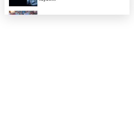
Zonguldak'ta yaya geçidinde kadına
otomobil çarptı!
Zonguldak'ta Rüzgarlımeşe İlkokulu'nun
yıkımı gerçekleştirildi!
Mahalle sakinleri isyan etti!
Kentte yol sorunu büyüyor: Vatandaşlar
kalıcı çözüm bekliyor