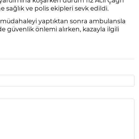
yardımına koşarken durum 112 Acil Çağrı
e sağlık ve polis ekipleri sevk edildi.
 ilk müdahaleyi yaptıktan sonra ambulansla
e güvenlik önlemi alırken, kazayla ilgili