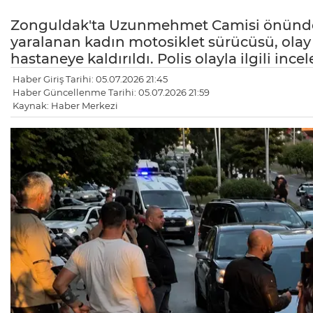
Zonguldak'ta Uzunmehmet Camisi önünde o
yaralanan kadın motosiklet sürücüsü, olay
hastaneye kaldırıldı. Polis olayla ilgili ince
Haber Giriş Tarihi: 05.07.2026 21:45
Haber Güncellenme Tarihi: 05.07.2026 21:59
Kaynak: Haber Merkezi