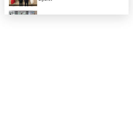
Hastane Afet Planları Uygulayıcı eğitimi
düzenlendi
Zonguldak'ta yaya geçidinde kadına
otomobil çarptı!
AK Parti'ye Kızılay'dan teşekkür ziyareti!
Kentte yol sorunu büyüyor: Vatandaşlar
kalıcı çözüm bekliyor