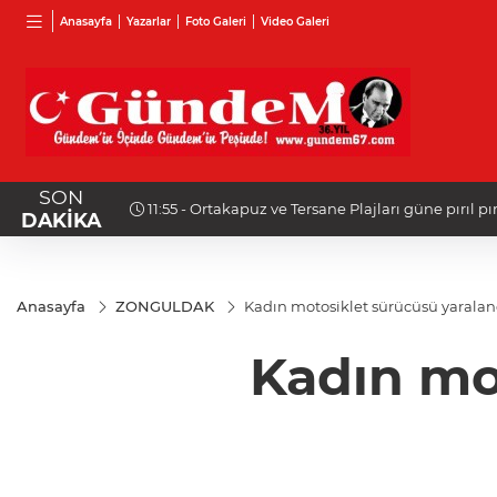
Anasayfa
Yazarlar
Foto Galeri
Video Galeri
SON
11:55 - Ortakapuz ve Tersane Plajları güne pırıl pırı
DAKİKA
Anasayfa
ZONGULDAK
Kadın motosiklet sürücüsü yaralan
Kadın mo