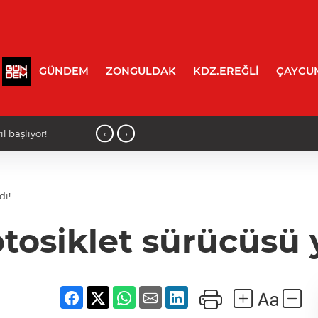
GÜNDEM
ZONGULDAK
KDZ.EREĞLİ
ÇAYCU
‹
›
l başlıyor!
11:50 - Huzurevi sakinleri denizin tadı
dı!
tosiklet sürücüsü y