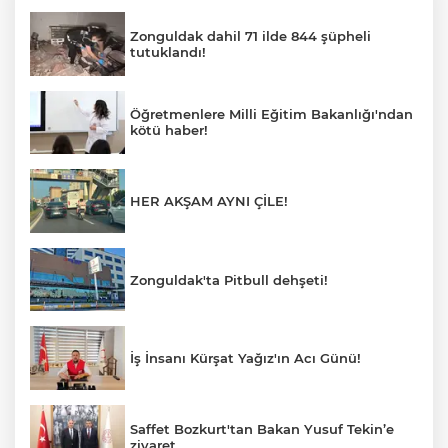
Zonguldak dahil 71 ilde 844 şüpheli
tutuklandı!
Öğretmenlere Milli Eğitim Bakanlığı'ndan
kötü haber!
HER AKŞAM AYNI ÇİLE!
Zonguldak'ta Pitbull dehşeti!
İş İnsanı Kürşat Yağız'ın Acı Günü!
Saffet Bozkurt'tan Bakan Yusuf Tekin’e
ziyaret