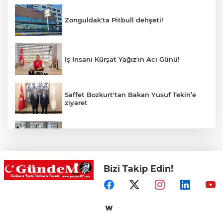
Zonguldak'ta Pitbull dehşeti!
İş İnsanı Kürşat Yağız'ın Acı Günü!
Saffet Bozkurt'tan Bakan Yusuf Tekin’e
ziyaret
Hastane Afet Planları Uygulayıcı eğitimi
düzenlendi
Bizi Takip Edin!
Ülkü Ocakları Devrek'ten örnek sosyal
sorumluluk
HER AKŞAM AYNI ÇİLE!