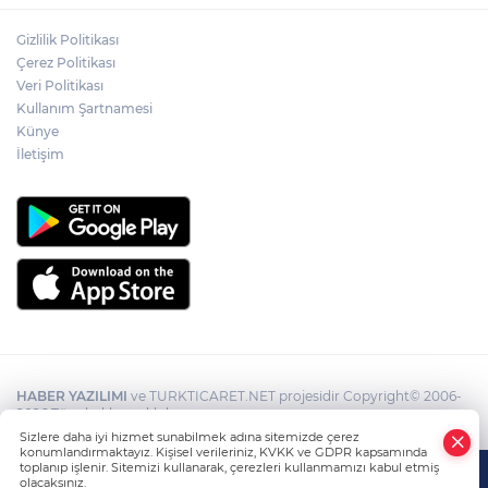
Gizlilik Politikası
Zonguldak'ta yaya geçidinde kadına
Çerez Politikası
otomobil çarptı!
Veri Politikası
Kullanım Şartnamesi
Künye
İletişim
HABER YAZILIMI
ve TURKTICARET.NET projesidir Copyright© 2006-
2026 Tüm hakları saklıdır.
Sizlere daha iyi hizmet sunabilmek adına sitemizde çerez
konumlandırmaktayız. Kişisel verileriniz, KVKK ve GDPR kapsamında
toplanıp işlenir. Sitemizi kullanarak, çerezleri kullanmamızı kabul etmiş
olacaksınız.