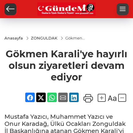
Anasayfa
ZONGULDAK
Gökmen
Karali'ye
hayırlı
Gökmen Karali'ye hayırlı
olsun
ziyaretleri
devam
olsun ziyaretleri devam
ediyor
ediyor
Mustafa Yazıcı, Muhammet Yazıcı ve
Onur Karadağ, Ülkü Ocakları Zonguldak
İl Başkanlığına atanan Gökmen Karali'yi