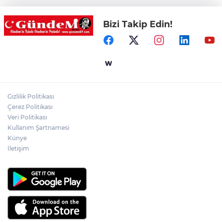
Bizi Takip Edin!
Yol çalışmaları öncesi güzergâhlarda
inceleme yapıldı!
Kilimli'de modern tesislerde yüzme
bilmeyen genç kalmayacak!
Gizlilik Politikası
Çerez Politikası
LGS yerleştirme sonuçları açıklandı!
Veri Politikası
Kullanım Şartnamesi
Künye
İletişim