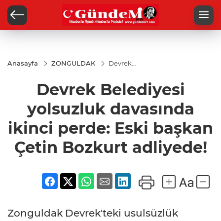
Anasayfa
ZONGULDAK
Devrek
Belediyesi
yolsuzluk
Devrek Belediyesi
davasında
ikinci
perde:
yolsuzluk davasında
Eski
başkan
ikinci perde: Eski başkan
Çetin
Bozkurt
Çetin Bozkurt adliyede!
adliyede!
Zonguldak Devrek'teki usulsüzlük