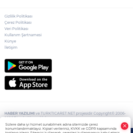
sorumluluk
Gizlilik Politikası
Zonguldak'ta yaya geçidinde kadına
Çerez Politikası
otomobil çarptı!
Veri Politikası
Kullanım Şartnamesi
Künye
İletişim
HABER YAZILIMI
ve TURKTICARET.NET projesidir Copyright© 2006-
2026 Tüm hakları saklıdır.
Sizlere daha iyi hizmet sunabilmek adına sitemizde çerez
konumlandırmaktayız. Kişisel verileriniz, KVKK ve GDPR kapsamında
toplanıp işlenir. Sitemizi kullanarak, çerezleri kullanmamızı kabul etmiş