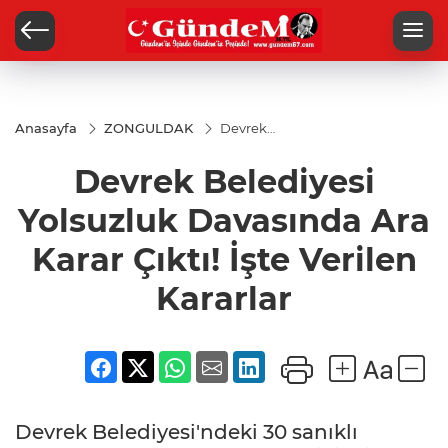
Anasayfa
ZONGULDAK
Devrek
Belediyesi
Yolsuzluk
Devrek Belediyesi
Davasında
Ara Karar
Çıktı! İşte
Yolsuzluk Davasında Ara
Verilen
Kararlar
Karar Çıktı! İşte Verilen
Kararlar
Devrek Belediyesi'ndeki 30 sanıklı