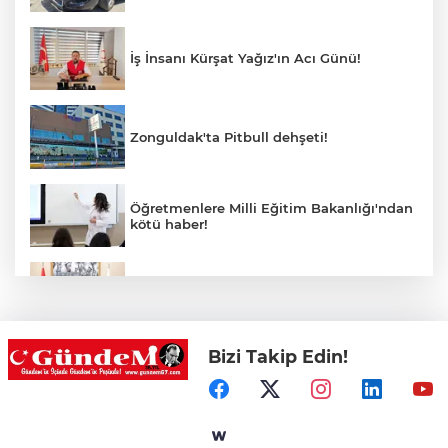
İş İnsanı Kürşat Yağız'ın Acı Günü!
Zonguldak'ta Pitbull dehşeti!
Öğretmenlere Milli Eğitim Bakanlığı'ndan
kötü haber!
Saffet Bozkurt'tan Bakan Yusuf Tekin’e
ziyaret
Bizi Takip Edin!
Hastane Afet Planları Uygulayıcı eğitimi
düzenlendi
Ülkü Ocakları Devrek'ten örnek sosyal