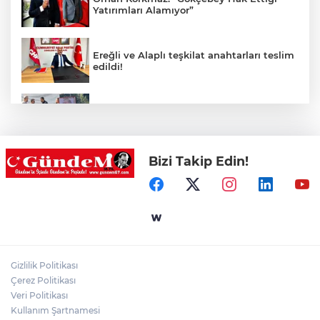
Yatırımları Alamıyor”
Ereğli ve Alaplı teşkilat anahtarları teslim
edildi!
Cumhurbaşkanı Erdoğan’ın fotoğrafını
söküp indirdi!
Bizi Takip Edin!
Bir anda alevlere teslim oldu!
Merdivende baygın bulundu hayatını
kaybetti!
Gizlilik Politikası
Feci kaza: 18 yaşındaki sürücü hayatını
Çerez Politikası
kaybetti
Veri Politikası
Kullanım Şartnamesi