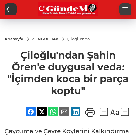
Anasayfa
ZONGULDAK
Çiloğlu'ndan
Şahin Ören'e
duygusal
Çiloğlu'ndan Şahin
veda:
"İçimden
koca bir
Ören'e duygusal veda:
parça koptu"
"İçimden koca bir parça
koptu"
Çaycuma ve Çevre Köylerini Kalkındırma