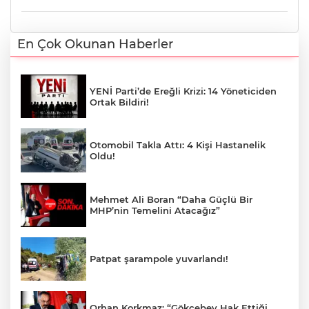
En Çok Okunan Haberler
YENİ Parti’de Ereğli Krizi: 14 Yöneticiden
Ortak Bildiri!
Otomobil Takla Attı: 4 Kişi Hastanelik
Oldu!
Mehmet Ali Boran “Daha Güçlü Bir
MHP’nin Temelini Atacağız”
Patpat şarampole yuvarlandı!
Orhan Korkmaz: “Gökçebey Hak Ettiği