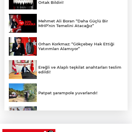
Ortak Bildiri!
Mehmet Ali Boran “Daha Güçlü Bir
MHP’nin Temelini Atacağız”
Orhan Korkmaz: “Gökçebey Hak Ettiği
Yatırımları Alamıyor”
Ereğli ve Alaplı teşkilat anahtarları teslim
edildi!
Patpat şarampole yuvarlandı!
Cumhurbaşkanı Erdoğan’ın fotoğrafını
söküp indirdi!