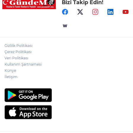
Bizi Takip Edin!
Bir anda alevlere teslim oldu!
Merdivende baygın bulundu hayatını
kaybetti!
Gizlilik Politikası
Feci kaza: 18 yaşındaki sürücü hayatını
Çerez Politikası
kaybetti
Veri Politikası
Kullanım Şartnamesi
Künye
İletişim