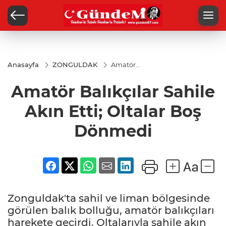
Anasayfa
ZONGULDAK
Amatör
Balıkçılar
Sahile
Amatör Balıkçılar Sahile
Akın Etti;
Oltalar
Boş
Akın Etti; Oltalar Boş
Dönmedi
Dönmedi
Zonguldak'ta sahil ve liman bölgesinde
görülen balık bolluğu, amatör balıkçıları
harekete geçirdi. Oltalarıyla sahile akın