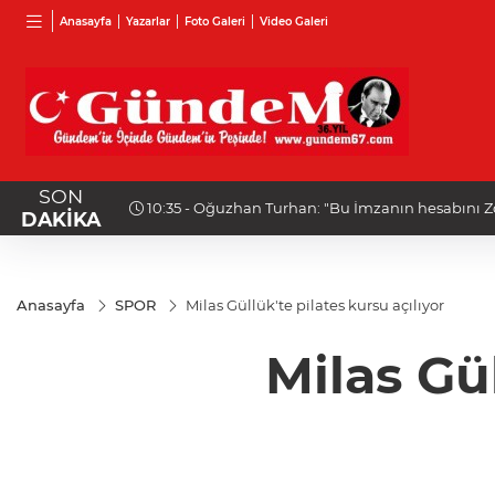
Anasayfa
Yazarlar
Foto Galeri
Video Galeri
SON
10:35 - Oğuzhan Turhan: "Bu İmzanın hesabını Z
DAKİKA
Anasayfa
SPOR
Milas Güllük'te pilates kursu açılıyor
Milas Gül