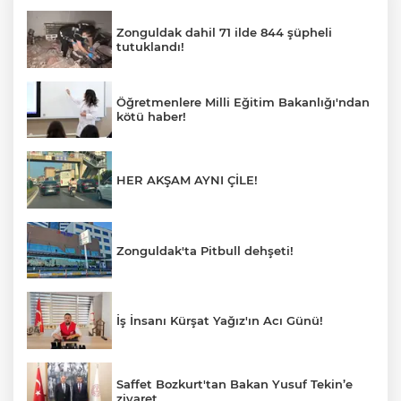
Zonguldak dahil 71 ilde 844 şüpheli
tutuklandı!
Öğretmenlere Milli Eğitim Bakanlığı'ndan
kötü haber!
HER AKŞAM AYNI ÇİLE!
Zonguldak'ta Pitbull dehşeti!
İş İnsanı Kürşat Yağız'ın Acı Günü!
Saffet Bozkurt'tan Bakan Yusuf Tekin’e
ziyaret