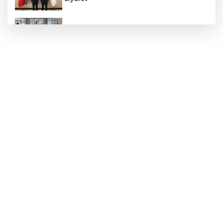
Hastane Afet Planları Uygulayıcı eğitimi
düzenlendi
Zonguldak'ta yaya geçidinde kadına
otomobil çarptı!
Patpat Devrildi: Sürücü Yaralandı
AK Parti'ye Kızılay'dan teşekkür ziyareti!