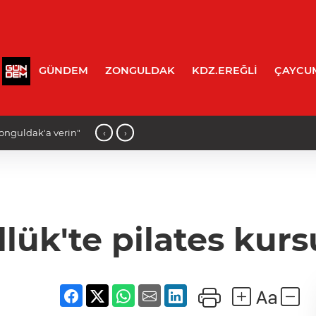
GÜNDEM
ZONGULDAK
KDZ.EREĞLİ
ÇAYCU
‹
›
onguldak'a verin"
10:20 - Zonguldak Ülkü Ocaklarından
lük'te pilates kurs