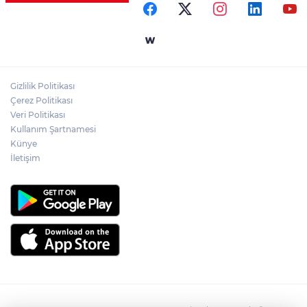
düzenlendi
Ülkü Ocakları Devrek'ten örnek sosyal
sorumluluk
Gizlilik Politikası
Zonguldak'ta yaya geçidinde kadına
Çerez Politikası
otomobil çarptı!
Veri Politikası
Kullanım Şartnamesi
Künye
İletişim