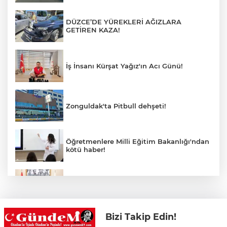
DÜZCE’DE YÜREKLERİ AĞIZLARA
GETİREN KAZA!
İş İnsanı Kürşat Yağız'ın Acı Günü!
Zonguldak'ta Pitbull dehşeti!
Öğretmenlere Milli Eğitim Bakanlığı'ndan
kötü haber!
Saffet Bozkurt'tan Bakan Yusuf Tekin’e
ziyaret
Bizi Takip Edin!
Hastane Afet Planları Uygulayıcı eğitimi