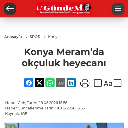
Anasayfa
SPOR
Konya
Meram’da
okçuluk
Konya Meram’da
heyecanı
okçuluk heyecanı
Haber Giriş Tarihi: 18.05.2026 15:56
Haber Güncellenme Tarihi: 18.05.2026 15:56
Kaynak: IGF