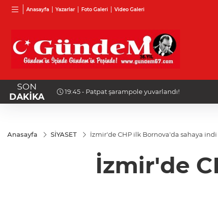
Anasayfa
Yazarlar
Foto Galeri
Video Galeri
SON
19:31 - Ereğli ve Alaplı teşkilat anahtarları teslim 
DAKİKA
Anasayfa
SİYASET
İzmir'de CHP ilk Bornova'da sahaya indi
İzmir'de C