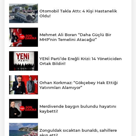
Otomobil Takla Attı: 4 Kişi Hastanelik
Oldu!
Mehmet Ali Boran “Daha Güçlü Bir
MHP’nin Temelini Atacağız”
YENİ Parti’de Ereğli Krizi: 14 Yöneticiden
Ortak Bildiri!
Orhan Korkmaz: “Gökçebey Hak Ettiği
Yatırımları Alamıyor”
Merdivende baygın bulundu hayatını
kaybetti!
Zonguldak sıcaktan bunaldı, sahillere
akın etti!