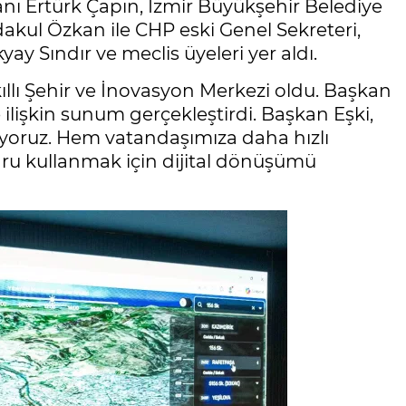
ı Ertürk Çapın, İzmir Büyükşehir Belediye
kul Özkan ile CHP eski Genel Sekreteri,
ay Sındır ve meclis üyeleri yer aldı.
llı Şehir ve İnovasyon Merkezi oldu. Başkan
e ilişkin sunum gerçekleştirdi. Başkan Eşki,
iyoruz. Hem vatandaşımıza daha hızlı
u kullanmak için dijital dönüşümü