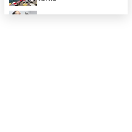
Koç’tan hayati çağrı: "Kapınızınönüne bir
kap su koymayı unutmayın!"
Nafia Kayabaş hayatını kaybetti!
Zonguldak’ta aranan 67 yaşındaki adam
bulundu!
Zonguldak Siyasetinde 29 Ağustos
Hareketliliği!