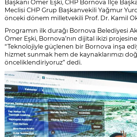
Başkanı Ömer Eşki, CHP Bornova İlçe Başkan
Meclisi CHP Grup Başkanvekili Yağmur Yurda
önceki dönem milletvekili Prof. Dr. Kamil Oky
Programın ilk durağı Bornova Belediyesi Akı
Ömer Eşki, Bornova’nın dijital ikizi projesin
“Teknolojiyle güçlenen bir Bornova inşa ed
hizmet sunmak hem de kaynaklarımızı doğr
önceliklendiriyoruz” dedi.