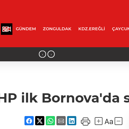
GÜNDEM
ZONGULDAK
KDZ.EREĞLİ
ÇAYCU
‹
›
edildi!
19:25 - AK Parti teşkilatları toplanara
HP ilk Bornova'da 