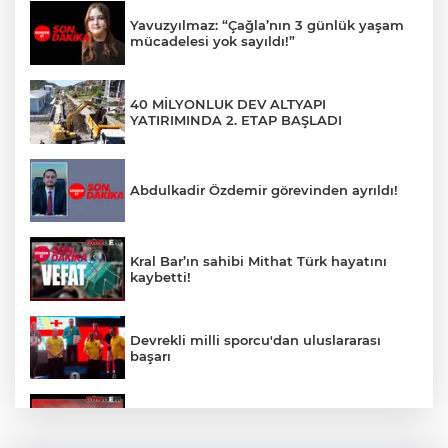
Yavuzyılmaz: “Çağla’nın 3 günlük yaşam
mücadelesi yok sayıldı!”
40 MİLYONLUK DEV ALTYAPI
YATIRIMINDA 2. ETAP BAŞLADI
Abdulkadir Özdemir görevinden ayrıldı!
Kral Bar’ın sahibi Mithat Türk hayatını
kaybetti!
Devrekli milli sporcu'dan uluslararası
başarı
YENİ PARTİ EREĞLİ'DE ÇATLADI!