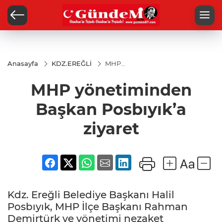
Anasayfa
KDZ.EREĞLİ
MHP
yönetiminden
Başkan
MHP yönetiminden
Posbıyık’a
ziyaret
Başkan Posbıyık’a
ziyaret
Kdz. Ereğli Belediye Başkanı Halil
Posbıyık, MHP İlçe Başkanı Rahman
Demirtürk ve yönetimi nezaket