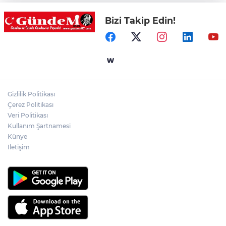
Bizi Takip Edin!
Yol çalışmaları öncesi güzergâhlarda
inceleme yapıldı!
Kilimli'de modern tesislerde yüzme
bilmeyen genç kalmayacak!
Gizlilik Politikası
Çerez Politikası
LGS yerleştirme sonuçları açıklandı!
Veri Politikası
Kullanım Şartnamesi
Künye
İletişim