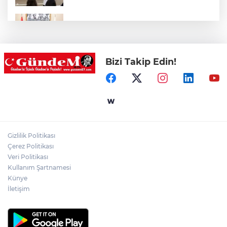
Saffet Bozkurt'tan Bakan Yusuf Tekin’e
ziyaret
Bizi Takip Edin!
Hastane Afet Planları Uygulayıcı eğitimi
düzenlendi
Ülkü Ocakları Devrek'ten örnek sosyal
sorumluluk
Gizlilik Politikası
Zonguldak'ta yaya geçidinde kadına
Çerez Politikası
otomobil çarptı!
Veri Politikası
Kullanım Şartnamesi
Künye
İletişim