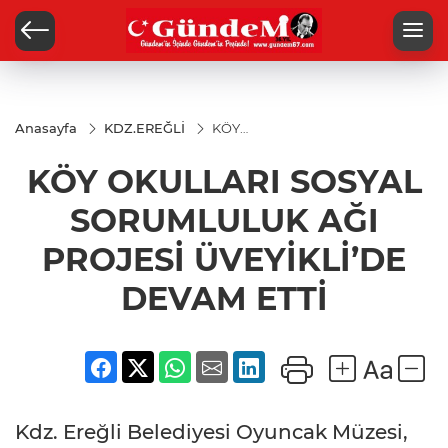
Anasayfa
KDZ.EREĞLİ
KÖY
OKULLARI
SOSYAL
KÖY OKULLARI SOSYAL
SORUMLULUK
AĞI PROJESİ
ÜVEYİKLİ’DE
SORUMLULUK AĞI
DEVAM ETTİ
PROJESİ ÜVEYİKLİ’DE
DEVAM ETTİ
Kdz. Ereğli Belediyesi Oyuncak Müzesi,