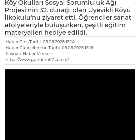
Köy Okulları Sosyal Sorumluluk Ağı
Projesi'nin 32. durağı olan Üyevikli Köyü
İlkokulu'nu ziyaret etti. Öğrenciler sanat
atölyeleriyle buluşurken, çeşitli eğitim
materyalleri hediye edildi.
Haber Giriş Tarihi: 05.06.2026 15:14
Haber Güncellenme Tarihi: 05.06.2026 15:18
Kaynak: Haber Merkezi
https://www.gundem67.com.tr/