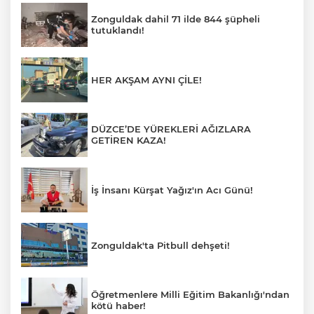
Zonguldak dahil 71 ilde 844 şüpheli
tutuklandı!
HER AKŞAM AYNI ÇİLE!
DÜZCE’DE YÜREKLERİ AĞIZLARA
GETİREN KAZA!
İş İnsanı Kürşat Yağız'ın Acı Günü!
Zonguldak'ta Pitbull dehşeti!
Öğretmenlere Milli Eğitim Bakanlığı'ndan
kötü haber!