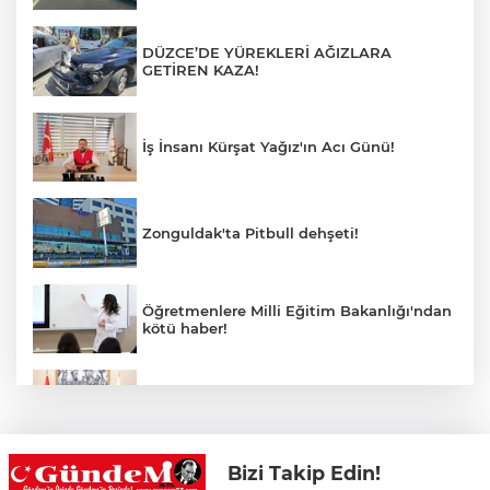
DÜZCE’DE YÜREKLERİ AĞIZLARA
GETİREN KAZA!
İş İnsanı Kürşat Yağız'ın Acı Günü!
Zonguldak'ta Pitbull dehşeti!
Öğretmenlere Milli Eğitim Bakanlığı'ndan
kötü haber!
Saffet Bozkurt'tan Bakan Yusuf Tekin’e
ziyaret
Bizi Takip Edin!
Hastane Afet Planları Uygulayıcı eğitimi