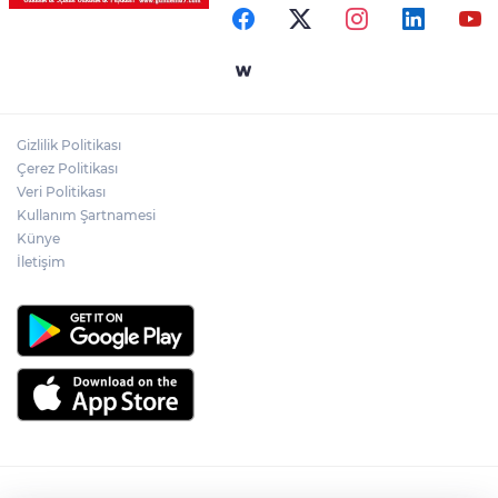
düzenlendi
Ülkü Ocakları Devrek'ten örnek sosyal
sorumluluk
Gizlilik Politikası
Zonguldak'ta yaya geçidinde kadına
Çerez Politikası
otomobil çarptı!
Veri Politikası
Kullanım Şartnamesi
Künye
İletişim