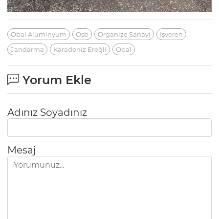
Obal Alüminyum
Osb
Organize Sanayi
Işveren
Jandarma
Karadeniz Ereğli
Obal
Yorum Ekle
Adınız Soyadınız
Mesaj