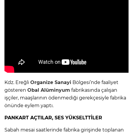
Kdz. Ereğli
Organize Sanayi
Bölgesi’nde faaliyet
gösteren
Obal
Alüminyum
fabrikasında çalışan
işçiler, maaşlarının ödenmediği gerekçesiyle fabrika
önünde eylem yaptı.
PANKART AÇTILAR, SES YÜKSELTTİLER
Sabah mesai saatlerinde fabrika girişinde toplanan