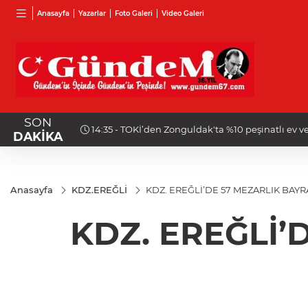
Anasayfa
Yazarlar
Foto Galeri
Video Galeri
SON
ı
14:15 - Kozlu'da acı olay: Evinde ölü bulundu!
DAKİKA
Anasayfa
KDZ.EREĞLİ
KDZ. EREĞLİ’DE 57 MEZARLIK BAY
KDZ. EREĞLİ’