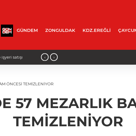
GÜNDEM
ZONGULDAK
KDZ.EREĞLİ
ÇAYCU
‹
›
14:05 - İncivez'de korkutan kaza: Mo
RAM ÖNCESİ TEMİZLENİYOR
DE 57 MEZARLIK 
TEMİZLENİYOR