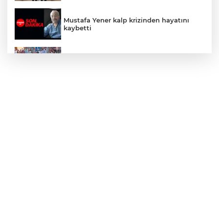
Mustafa Yener kalp krizinden hayatını
kaybetti
Zonguldak'ta yaya geçidinde kadına
otomobil çarptı!
Zonguldak'ta Rüzgarlımeşe İlkokulu'nun
yıkımı gerçekleştirildi!
Mahalle sakinleri isyan etti!
Kentte yol sorunu büyüyor: Vatandaşlar
kalıcı çözüm bekliyor