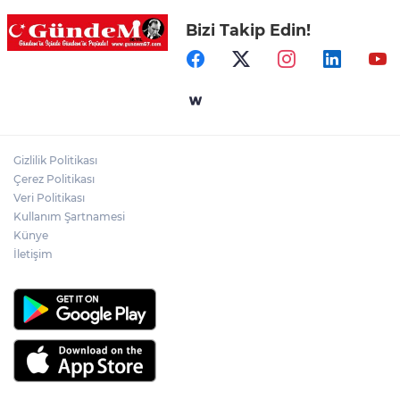
Bizi Takip Edin!
Zonguldak'ta Rüzgarlımeşe İlkokulu'nun
yıkımı gerçekleştirildi!
Mahalle sakinleri isyan etti!
Gizlilik Politikası
Kentte yol sorunu büyüyor: Vatandaşlar
Çerez Politikası
kalıcı çözüm bekliyor
Veri Politikası
Kullanım Şartnamesi
Künye
İletişim