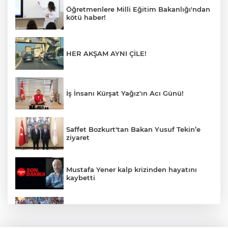
Öğretmenlere Milli Eğitim Bakanlığı'ndan
kötü haber!
HER AKŞAM AYNI ÇİLE!
İş İnsanı Kürşat Yağız'ın Acı Günü!
Saffet Bozkurt'tan Bakan Yusuf Tekin’e
ziyaret
Mustafa Yener kalp krizinden hayatını
kaybetti
Zonguldak'ta yaya geçidinde kadına
otomobil çarptı!