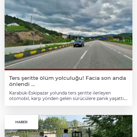
Ters şeritte ölüm yolculuğu! Facia son anda
önlendi ...
Karabük-Eskipazar yolunda ters şeritte ilerleyen
otomobil, karşı yönden gelen sürücülere panik yaşattı.
Facia anları araç kamerasına yansıdı. Karabük-Eskipazar
kara yolunda ters yönde ilerleyen otomobil sürücüsü
faciaya davetiye çıkarırken, karşı yönden gelen
araçların sürücüleri ani manevralarla kazadan son anda
HABER
kurtuldu. Olay, Mermer Mahallesi mevkisinde meydana
geldi. Ankara istikametine seyir halinde olan sürücüler,