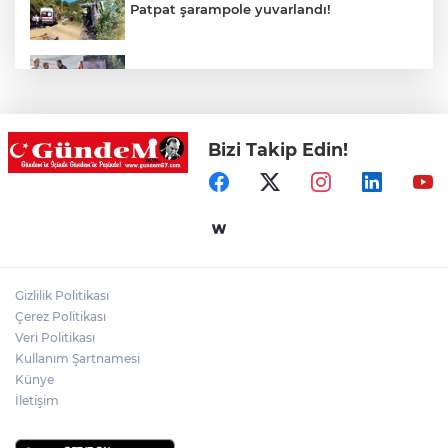
Patpat şarampole yuvarlandı!
Cumhurbaşkanı Erdoğan’ın fotoğrafını
söküp indirdi!
Bizi Takip Edin!
Bir anda alevlere teslim oldu!
Merdivende baygın bulundu hayatını
kaybetti!
Gizlilik Politikası
Feci kaza: 18 yaşındaki sürücü hayatını
Çerez Politikası
kaybetti
Veri Politikası
Kullanım Şartnamesi
Künye
İletişim