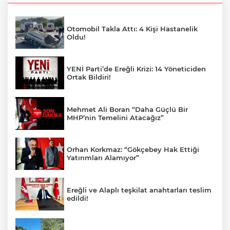
Otomobil Takla Attı: 4 Kişi Hastanelik
Oldu!
YENİ Parti’de Ereğli Krizi: 14 Yöneticiden
Ortak Bildiri!
Mehmet Ali Boran “Daha Güçlü Bir
MHP’nin Temelini Atacağız”
Orhan Korkmaz: “Gökçebey Hak Ettiği
Yatırımları Alamıyor”
Ereğli ve Alaplı teşkilat anahtarları teslim
edildi!