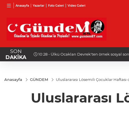
Anasayfa
Yazarlar
Foto Galeri
Video Galeri
SON
10:18 - Otogar çalışanı Sezgin Duran hayatını kay
DAKİKA
Anasayfa
GÜNDEM
Uluslararası Lösemili Çocuklar Haftası
Uluslararası L