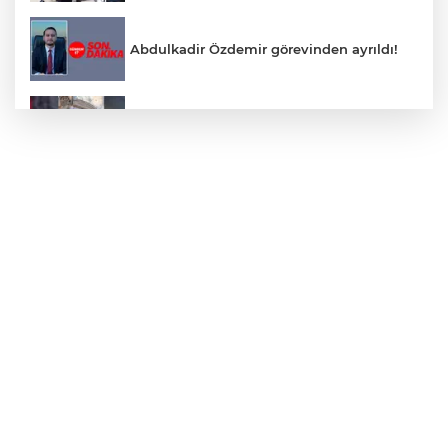
Abdulkadir Özdemir görevinden ayrıldı!
Rögara düşen kedi itfaiye ekibi
tarafından kurtarıldı
DÜZCE’DE YÜREKLERİ AĞIZLARA
GETİREN KAZA!
Devrekli milli sporcu'dan uluslararası
başarı
Yol çalışmaları öncesi güzergâhlarda
inceleme yapıldı!