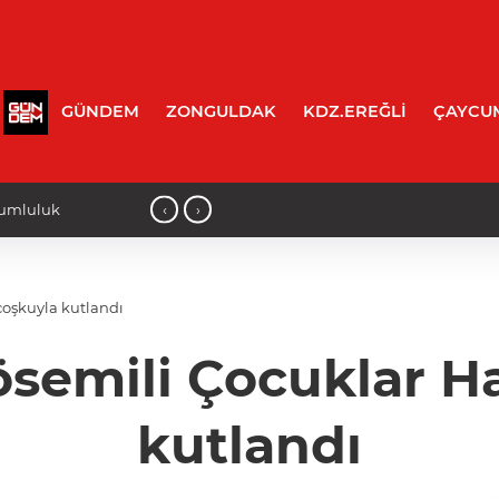
GÜNDEM
ZONGULDAK
KDZ.EREĞLİ
ÇAYCU
‹
›
betti!
10:10 - BEUN'lu akademisyen ve öğre
 coşkuyla kutlandı
ösemili Çocuklar H
kutlandı