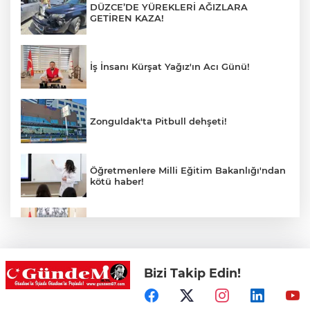
DÜZCE’DE YÜREKLERİ AĞIZLARA
GETİREN KAZA!
İş İnsanı Kürşat Yağız'ın Acı Günü!
Zonguldak'ta Pitbull dehşeti!
Öğretmenlere Milli Eğitim Bakanlığı'ndan
kötü haber!
Saffet Bozkurt'tan Bakan Yusuf Tekin’e
ziyaret
Bizi Takip Edin!
Hastane Afet Planları Uygulayıcı eğitimi
düzenlendi