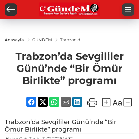
Anasayfa
GÜNDEM
Trabzon’da
Sevgililer
Günü’nde
Trabzon’da Sevgililer
“Bir Ömür
Birlikte”
programı
Günü’nde “Bir Ömür
Birlikte” programı
Trabzon’da Sevgililer Günü’nde “Bir
Ömür Birlikte” programı
Haber Giriş Tarihi: 11.02.2026 14:32