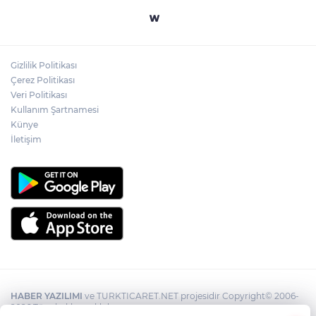
Ülkü Ocakları Devrek'ten örnek sosyal
sorumluluk
Gizlilik Politikası
Zonguldak'ta yaya geçidinde kadına
Çerez Politikası
otomobil çarptı!
Veri Politikası
Kullanım Şartnamesi
Künye
İletişim
HABER YAZILIMI
ve TURKTICARET.NET projesidir Copyright© 2006-
2026 Tüm hakları saklıdır.