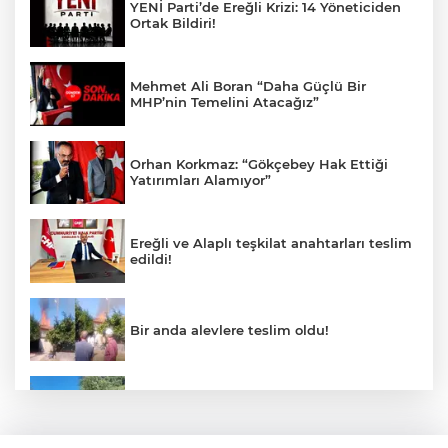
YENİ Parti’de Ereğli Krizi: 14 Yöneticiden
Ortak Bildiri!
Mehmet Ali Boran “Daha Güçlü Bir
MHP’nin Temelini Atacağız”
Orhan Korkmaz: “Gökçebey Hak Ettiği
Yatırımları Alamıyor”
Ereğli ve Alaplı teşkilat anahtarları teslim
edildi!
Bir anda alevlere teslim oldu!
Patpat şarampole yuvarlandı!