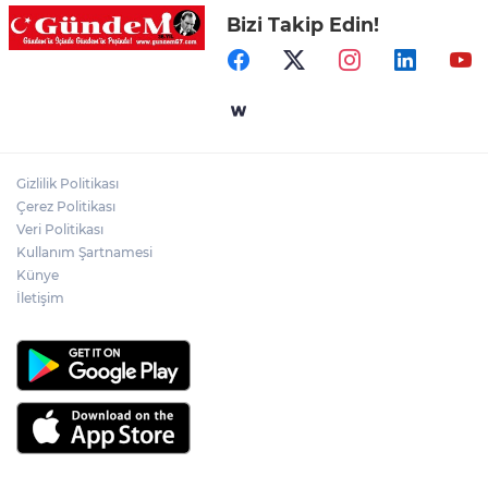
Bizi Takip Edin!
Merdivende baygın bulundu hayatını
kaybetti!
Zonguldak sıcaktan bunaldı, sahillere
akın etti!
Gizlilik Politikası
Turgut Reis Ortaokulu’na 8 derslikli ek
Çerez Politikası
bina yapılıyor!
Veri Politikası
Kullanım Şartnamesi
Künye
İletişim