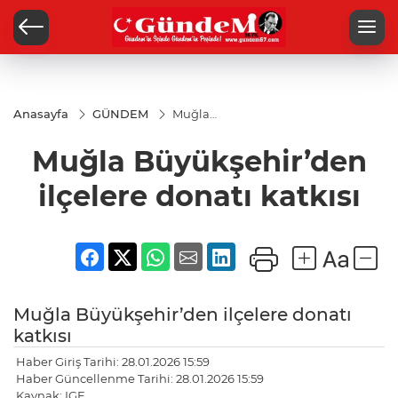
Anasayfa
GÜNDEM
Muğla
Büyükşehir’den
ilçelere donatı
Muğla Büyükşehir’den
katkısı
ilçelere donatı katkısı
Muğla Büyükşehir’den ilçelere donatı
katkısı
Haber Giriş Tarihi: 28.01.2026 15:59
Haber Güncellenme Tarihi: 28.01.2026 15:59
Kaynak: IGF