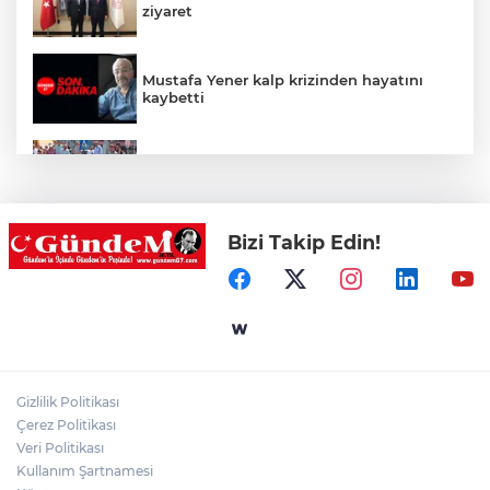
ziyaret
Mustafa Yener kalp krizinden hayatını
kaybetti
Zonguldak'ta yaya geçidinde kadına
otomobil çarptı!
Bizi Takip Edin!
Zonguldak'ta Rüzgarlımeşe İlkokulu'nun
yıkımı gerçekleştirildi!
Mahalle sakinleri isyan etti!
Gizlilik Politikası
Kentte yol sorunu büyüyor: Vatandaşlar
Çerez Politikası
kalıcı çözüm bekliyor
Veri Politikası
Kullanım Şartnamesi