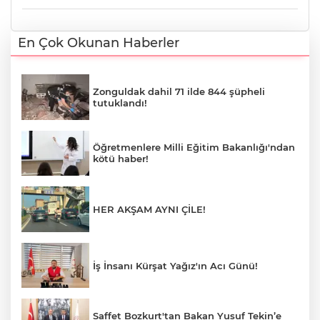
En Çok Okunan Haberler
Zonguldak dahil 71 ilde 844 şüpheli
tutuklandı!
Öğretmenlere Milli Eğitim Bakanlığı'ndan
kötü haber!
HER AKŞAM AYNI ÇİLE!
İş İnsanı Kürşat Yağız'ın Acı Günü!
Saffet Bozkurt'tan Bakan Yusuf Tekin’e