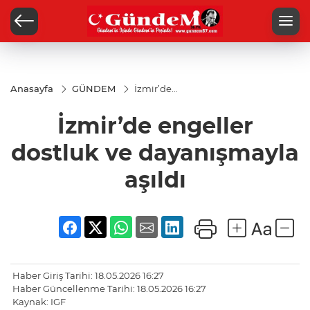
Anasayfa
GÜNDEM
İzmir’de
engeller
dostluk ve
İzmir’de engeller
dayanışmayla
aşıldı
dostluk ve dayanışmayla
aşıldı
Haber Giriş Tarihi: 18.05.2026 16:27
Haber Güncellenme Tarihi: 18.05.2026 16:27
Kaynak: IGF