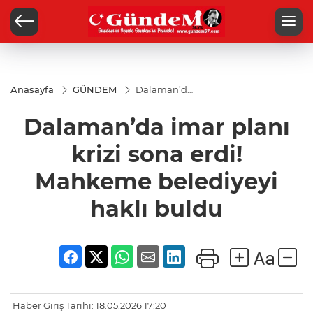
Anasayfa
GÜNDEM
Dalaman’da
imar planı
krizi sona
Dalaman’da imar planı
erdi!
Mahkeme
belediyeyi
krizi sona erdi!
haklı buldu
Mahkeme belediyeyi
haklı buldu
Haber Giriş Tarihi: 18.05.2026 17:20