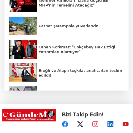
Mehmet Ali Boran “Daha Güçlü Bir
MHP’nin Temelini Atacağız”
Patpat şarampole yuvarlandı!
Orhan Korkmaz: “Gökçebey Hak Ettiği
Yatırımları Alamıyor”
Ereğli ve Alaplı teşkilat anahtarları teslim
edildi!
Cumhurbaşkanı Erdoğan’ın fotoğrafını
söküp indirdi!
Bizi Takip Edin!
Bir anda alevlere teslim oldu!