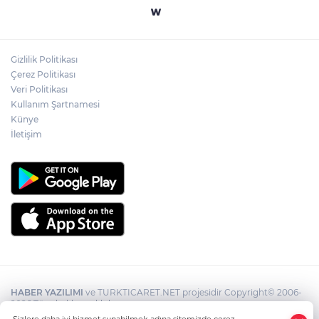
Merdivende baygın bulundu hayatını
kaybetti!
Gizlilik Politikası
Feci kaza: 18 yaşındaki sürücü hayatını
Çerez Politikası
kaybetti
Veri Politikası
Kullanım Şartnamesi
Künye
İletişim
HABER YAZILIMI
ve TURKTICARET.NET projesidir Copyright© 2006-
2026 Tüm hakları saklıdır.