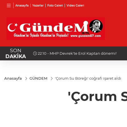
Anasayfa
Yazarlar
Foto Galeri
Video Galeri
SON
22:10 - MHP Devrek'te Erol Kaptan dönemi!
DAKİKA
Anasayfa
GÜNDEM
'Çorum Su Böreği' coğrafi işaret aldı
'Çorum S