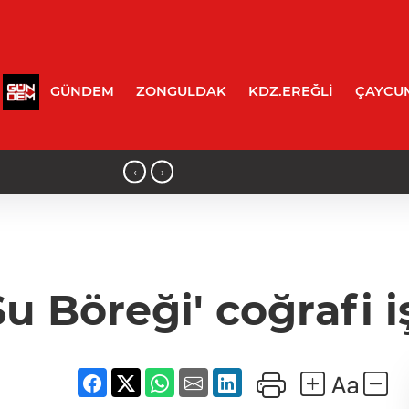
GÜNDEM
ZONGULDAK
KDZ.EREĞLİ
ÇAYCU
‹
›
21:55 - Feci kazada otomobil kağıt gibi 
u Böreği' coğrafi iş