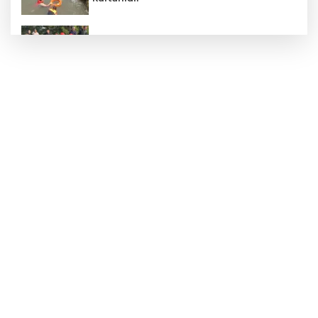
Kdz.Ereğli'de işçi servisi kaza yaptı!
Şaşırtmadı! Akaryakıta bir zam daha
geliyor!
Zonguldak'ta Denizde Can Pazarı: Suda
Kaybolan Şahıs Sahil Güvenlik Tarafından
Kurtarıldı!
Zincirleme kazada 4 araç birbirine girdi!