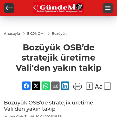
Anasayfa
EKONOMİ
Bozüyük
OSB’de
stratejik
Bozüyük OSB’de
üretime
Vali'den
yakın
stratejik üretime
takip
Vali'den yakın takip
Bozüyük OSB’de stratejik üretime
Vali'den yakın takip
Haber Giriş Tarihi: 10.01.2026 16:39