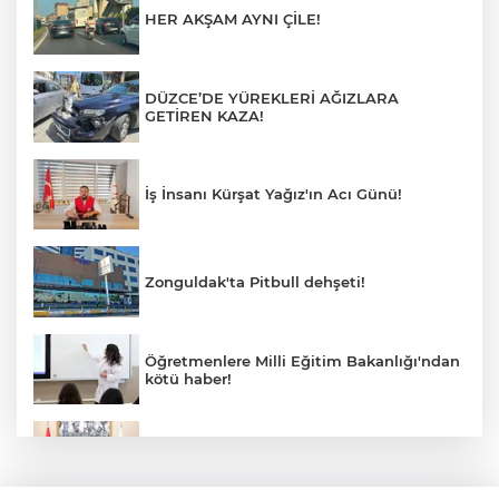
HER AKŞAM AYNI ÇİLE!
DÜZCE’DE YÜREKLERİ AĞIZLARA
GETİREN KAZA!
İş İnsanı Kürşat Yağız'ın Acı Günü!
Zonguldak'ta Pitbull dehşeti!
Öğretmenlere Milli Eğitim Bakanlığı'ndan
kötü haber!
Saffet Bozkurt'tan Bakan Yusuf Tekin’e
ziyaret