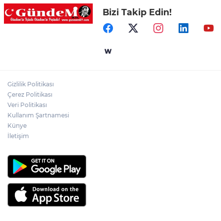
Bizi Takip Edin!
Hastane Afet Planları Uygulayıcı eğitimi
düzenlendi
Ülkü Ocakları Devrek'ten örnek sosyal
sorumluluk
Gizlilik Politikası
Zonguldak'ta yaya geçidinde kadına
Çerez Politikası
otomobil çarptı!
Veri Politikası
Kullanım Şartnamesi
Künye
İletişim