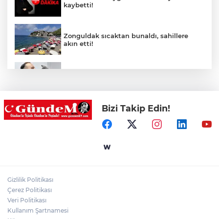
kaybetti!
Zonguldak sıcaktan bunaldı, sahillere
akın etti!
Koç’tan hayati çağrı: "Kapınızınönüne bir
kap su koymayı unutmayın!"
Bizi Takip Edin!
Nafia Kayabaş hayatını kaybetti!
Zonguldak’ta aranan 67 yaşındaki adam
bulundu!
Gizlilik Politikası
Zonguldak Siyasetinde 29 Ağustos
Çerez Politikası
Hareketliliği!
Veri Politikası
Kullanım Şartnamesi