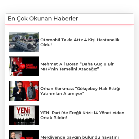
En Çok Okunan Haberler
Otomobil Takla Attı: 4 Kişi Hastanelik
Oldu!
Mehmet Ali Boran “Daha Güçlü Bir
MHP’nin Temelini Atacağız”
Orhan Korkmaz: “Gökçebey Hak Ettiği
Yatırımları Alamıyor”
YENİ Parti’de Ereğli Krizi: 14 Yöneticiden
Ortak Bildiri!
Merdivende baygın bulundu hayatını