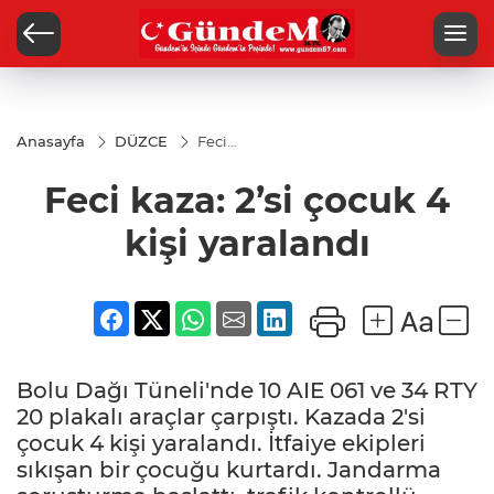
Anasayfa
DÜZCE
Feci
kaza: 2’si
çocuk 4
Feci kaza: 2’si çocuk 4
kişi
yaralandı
kişi yaralandı
Bolu Dağı Tüneli'nde 10 AIE 061 ve 34 RTY
20 plakalı araçlar çarpıştı. Kazada 2'si
çocuk 4 kişi yaralandı. İtfaiye ekipleri
sıkışan bir çocuğu kurtardı. Jandarma