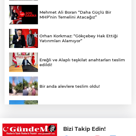
Mehmet Ali Boran “Daha Güçlü Bir
MHP’nin Temelini Atacağız”
Orhan Korkmaz: “Gökçebey Hak Ettiği
Yatırımları Alamıyor”
Ereğli ve Alaplı teşkilat anahtarları teslim
edildi!
Bir anda alevlere teslim oldu!
Patpat şarampole yuvarlandı!
Bizi Takip Edin!
Merdivende baygın bulundu hayatını