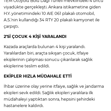
TEM Otoyolu Bolu Dağı Tüneli mevkiindeki 4’üncü
viyadükte gerçekleşti. Ankara istikametine giden
H.Y. yönetimindeki 10 AIE 061 plakalı otomobil,
A.S.’nin kullandığı 34 RTY 20 plakalı kamyonet ile
çarpıştı.
2’Sİ ÇOCUK 4 KİŞİ YARALANDI
Kazada araçlarda bulunan 4 kişi yaralandı.
Yaralılardan biri, araçta sıkışan çocuk, itfaiye
ekiplerinin çalışması sonucu çıkarılarak sağlık
ekiplerine teslim edildi.
EKİPLER HIZLA MÜDAHALE ETTİ
İhbar üzerine olay yerine itfaiye, sağlık ve jandarma
ekipleri sevk edildi. Sağlık ekipleri yaralılara ilk
müdahaleyi yaptıktan sonra, hepsini şehirdeki
hastanelere kaldırdı.