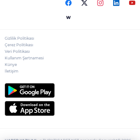
kaybetti!
Zonguldak sıcaktan bunaldı, sahillere
akın etti!
Gizlilik Politikası
Turgut Reis Ortaokulu’na 8 derslikli ek
Çerez Politikası
bina yapılıyor!
Veri Politikası
Kullanım Şartnamesi
Künye
İletişim